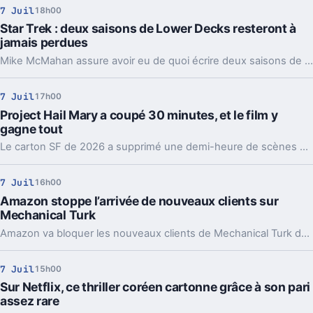
7 Juil
18h00
Star Trek : deux saisons de Lower Decks resteront à
jamais perdues
Mike McMahan assure avoir eu de quoi écrire deux saisons de plus pour Lower Decks. Un aveu qui résume bien le creux actuel de Star Trek.
7 Juil
17h00
Project Hail Mary a coupé 30 minutes, et le film y
gagne tout
Le carton SF de 2026 a supprimé une demi-heure de scènes avec Ryan Gosling. Un choix de montage décisif, qui dit beaucoup sur le cinéma studio.
7 Juil
16h00
Amazon stoppe l’arrivée de nouveaux clients sur
Mechanical Turk
Amazon va bloquer les nouveaux clients de Mechanical Turk dès le 30 juillet 2026. Un signal fort pour un service qui traînait déjà en survie.
7 Juil
15h00
Sur Netflix, ce thriller coréen cartonne grâce à son pari
assez rare