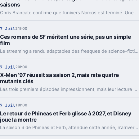
saisons
Chris Brancato confirme que l’univers Narcos est terminé. Une page se tourne pour l’une des franchises criminelles les plus marquantes de Netflix.
7 Juil
21h00
Ces romans de SF méritent une série, pas un simple
film
Le streaming a rendu adaptables des fresques de science-fiction jugées ingérables. Cinq sagas montrent pourquoi la télévision est devenue le vrai format.
7 Juil
20h00
X-Men ’97 réussit sa saison 2, mais rate quatre
mutants clés
Les trois premiers épisodes impressionnent, mais leur lecture de Magneto, Diablo, Emma Frost et Jubilé pose un vrai problème de cohérence.
7 Juil
19h00
Le retour de Phineas et Ferb glisse à 2027, et Disney
joue la montre
La saison 6 de Phineas et Ferb, attendue cette année, n’arriverait finalement qu’en 2027. Disney garderait quand même quelques épisodes d’ici là.