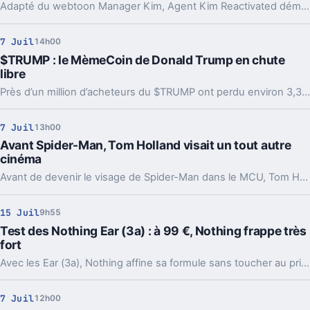
Adapté du webtoon Manager Kim, Agent Kim Reactivated démarre fort sur Netflix avec 6,6 millions de vues. Mais son vrai atout se joue dans son héros.
7 Juil
14h00
$TRUMP : le MèmeCoin de Donald Trump en chute
libre
Près d’un million d’acheteurs du $TRUMP ont perdu environ 3,3 milliards d’euros, tandis que Donald Trump a déclaré des gains colossaux.
7 Juil
13h00
Avant Spider-Man, Tom Holland visait un tout autre
cinéma
Avant de devenir le visage de Spider-Man dans le MCU, Tom Holland se voyait ailleurs. Un choix de casting en 2015 a complètement redessiné sa trajectoire.
15 Juil
9h55
Test des Nothing Ear (3a) : à 99 €, Nothing frappe très
fort
Avec les Ear (3a), Nothing affine sa formule sans toucher au prix. Toujours proposés à 99 €, comme les Ear (a) à leur lancement, ces nouveaux écouteurs true wireless gagnent un transducteur de 12 mm, du Bluetooth 6.0, du LDAC, une réduction de bruit active jusqu’à 45 dB et une fonction Audio Snapshot assez originale.
7 Juil
12h00