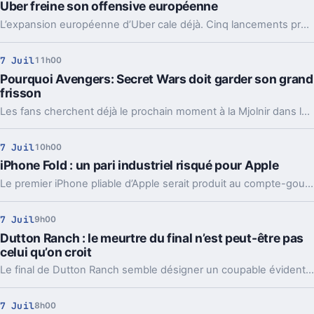
Uber freine son offensive européenne
L’expansion européenne d’Uber cale déjà. Cinq lancements prévus en 2026 seraient gelés, sur fond de stratégie plus large autour de Delivery Hero.
7 Juil
11h00
Pourquoi Avengers: Secret Wars doit garder son grand
frisson
Les fans cherchent déjà le prochain moment à la Mjolnir dans le MCU. Mais le vrai enjeu, pour Marvel, est surtout de le garder pour Secret Wars.
7 Juil
10h00
iPhone Fold : un pari industriel risqué pour Apple
Le premier iPhone pliable d’Apple serait produit au compte-gouttes à son lancement fin 2026. Et malgré son prix énorme, la demande suivrait.
7 Juil
9h00
Dutton Ranch : le meurtre du final n’est peut-être pas
celui qu’on croit
Le final de Dutton Ranch semble désigner un coupable évident. Sauf qu’un détail majeur, et les doutes de Juan Pablo Raba, changent la lecture.
7 Juil
8h00