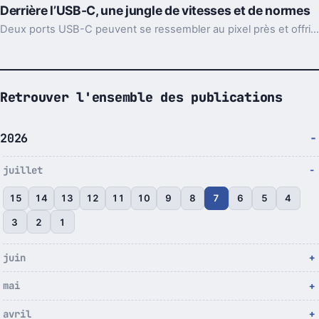
Derrière l’USB-C, une jungle de vitesses et de normes
Deux ports USB-C peuvent se ressembler au pixel près et offrir des débits sans rapport. Voilà pourquoi il faut lire les specs, pas juste la prise.
Retrouver l'ensemble des publications
2026
juillet
15
14
13
12
11
10
9
8
7
6
5
4
3
2
1
juin
mai
avril