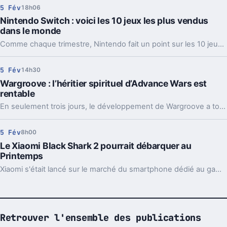
5 Fév
18h06
Nintendo Switch : voici les 10 jeux les plus vendus
dans le monde
Comme chaque trimestre, Nintendo fait un point sur les 10 jeux les plus vendus sur Nintendo Switch dans le monde et au 31 décembre 2018, c'est donc ce nouveau classement qu'il faut prendre en compte, en attendant celui du mois de mars prochain...
5 Fév
14h30
Wargroove : l’héritier spirituel d’Advance Wars est
rentable
En seulement trois jours, le développement de Wargroove a totalement été rentabilisé.
5 Fév
8h00
Le Xiaomi Black Shark 2 pourrait débarquer au
Printemps
Xiaomi s'était lancé sur le marché du smartphone dédié au gaming avec son Black Shark. Et voici que pourrait arriver la deuxième génération. Et ce dès le Printemps.
Retrouver l'ensemble des publications