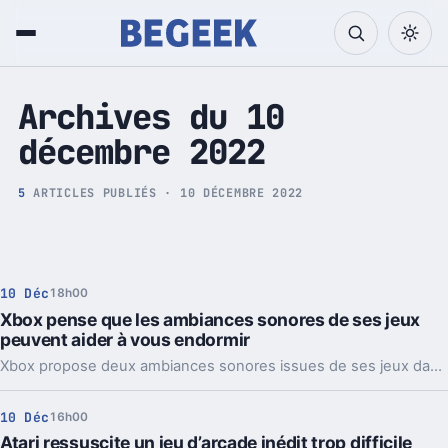
Tech et Pop culture
Archives du 10
décembre 2022
5
ARTICLES PUBLIÉS · 10 DÉCEMBRE 2022
10 Déc
18h00
Xbox pense que les ambiances sonores de ses jeux
peuvent aider à vous endormir
Xbox propose deux ambiances sonores issues de ses jeux dans l'application Calm. Pour s'endormir avec Sea of Thieves ou Halo Infinite.
10 Déc
16h00
Atari ressuscite un jeu d’arcade inédit trop difficile