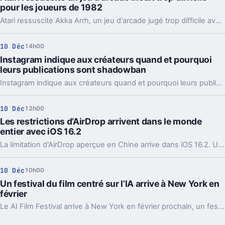
pour les joueurs de 1982
Atari ressuscite Akka Arrh, un jeu d'arcade jugé trop difficile avant sa sortie en 1982, un wave shooter relativement complexe et coloré.
10 Déc
14h00
Instagram indique aux créateurs quand et pourquoi
leurs publications sont shadowban
Instagram indique aux créateurs quand et pourquoi leurs publications sont shadowban. Voilà qui devrait répondre à l'une des plus grosses frustrations de la plateforme pour les créateurs.
10 Déc
12h00
Les restrictions d’AirDrop arrivent dans le monde
entier avec iOS 16.2
La limitation d'AirDrop aperçue en Chine arrive dans iOS 16.2. Une amélioration de sécurité bienvenue mais controversé à cause de son timing.
10 Déc
10h00
Un festival du film centré sur l’IA arrive à New York en
février
Le AI Film Festival arrive à New York en février prochain, un festival réservé aux courts-métrages réalisés grâce à l'intelligence artificielle.