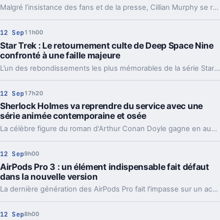
Malgré l’insistance des fans et de la presse, Cillian Murphy se retire des spéculations sur le rôle de Voldemort dans la série Harry Potter.
12 Sep
11h00
Star Trek : Le retournement culte de Deep Space Nine
confronté à une faille majeure
L’un des rebondissements les plus mémorables de la série Star Trek: Deep Space Nine a marqué les esprits des fans, mais cet événement majeur continue de susciter débats et critiques en raison d’un point controversé qui divise encore aujourd’hui.
12 Sep
17h20
Sherlock Holmes va reprendre du service avec une
série animée contemporaine et osée
La célèbre figure du roman d'Arthur Conan Doyle gagne en audace et en modernité.
12 Sep
9h00
AirPods Pro 3 : un élément indispensable fait défaut
dans la nouvelle version
La dernière génération des AirPods Pro fait l'impasse sur un accessoire jugé indispensable par de nombreux utilisateurs. Cette absence pourrait impacter l'expérience quotidienne et obliger certains acheteurs à se tourner vers des solutions alternatives.
12 Sep
8h00