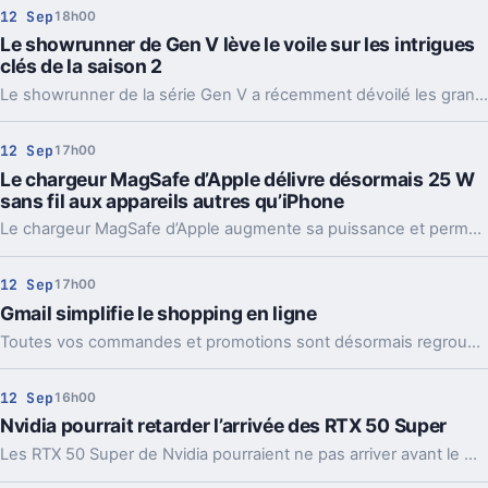
12 Sep
18h00
Le showrunner de Gen V lève le voile sur les intrigues
clés de la saison 2
Le showrunner de la série Gen V a récemment dévoilé les grandes lignes narratives qui façonneront la deuxième saison, offrant un premier aperçu des axes majeurs qui attendent les fans dans la suite du spin-off de The Boys.
12 Sep
17h00
Le chargeur MagSafe d’Apple délivre désormais 25 W
sans fil aux appareils autres qu’iPhone
Le chargeur MagSafe d’Apple augmente sa puissance et permet désormais une recharge sans fil jusqu’à 25W pour certains smartphones autres que les iPhone. Cette évolution élargit les possibilités offertes aux utilisateurs d’appareils compatibles avec la technologie Qi2.
12 Sep
17h00
Gmail simplifie le shopping en ligne
Toutes vos commandes et promotions sont désormais regroupées au même endroit pour un shopping plus simple et efficace sur Gmail.
12 Sep
16h00
Nvidia pourrait retarder l’arrivée des RTX 50 Super
Les RTX 50 Super de Nvidia pourraient ne pas arriver avant le CES 2026, malgré des spécifications très attendues.