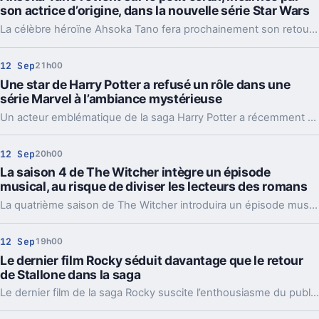
son actrice d’origine, dans la nouvelle série Star Wars
La célèbre héroïne Ahsoka Tano fera prochainement son retour sur le petit écran, incarnée par l’actrice qui lui a donné vie à ses débuts. Ce nouveau projet télévisé promet de raviver la passion des fans de l’univers Star Wars.
12 Sep
21h00
Une star de Harry Potter a refusé un rôle dans une
série Marvel à l’ambiance mystérieuse
Un acteur emblématique de la saga Harry Potter a récemment refusé de rejoindre une série Marvel à l’ambiance sombre et surnaturelle, suscitant la curiosité des fans sur ses choix de carrière et sur le projet en question.
12 Sep
20h00
La saison 4 de The Witcher intègre un épisode
musical, au risque de diviser les lecteurs des romans
La quatrième saison de The Witcher introduira un épisode musical, une nouveauté qui suscite déjà des réactions partagées parmi les amateurs des romans originaux. Cette initiative promet de surprendre et de diviser la communauté des fans.
12 Sep
19h00
Le dernier film Rocky séduit davantage que le retour
de Stallone dans la saga
Le dernier film de la saga Rocky suscite l’enthousiasme du public et des critiques, dépassant les attentes malgré l’absence de Sylvester Stallone à l’écran. Cette nouvelle production s’impose comme un renouveau réussi pour la franchise emblématique.