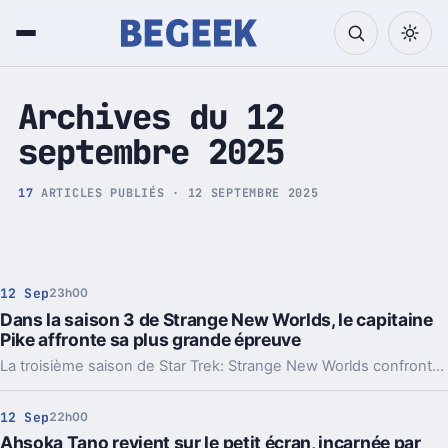
Tech et Pop culture
Archives du 12
septembre 2025
17
ARTICLES PUBLIÉS · 12 SEPTEMBRE 2025
12 Sep
23h00
Dans la saison 3 de Strange New Worlds, le capitaine
Pike affronte sa plus grande épreuve
La troisième saison de Star Trek: Strange New Worlds confronte le capitaine Pike à une épreuve d’une intensité inédite, promettant des développements bouleversants pour ce personnage central et de nouveaux défis pour l’équipage de l’Enterprise.
12 Sep
22h00
Ahsoka Tano revient sur le petit écran, incarnée par