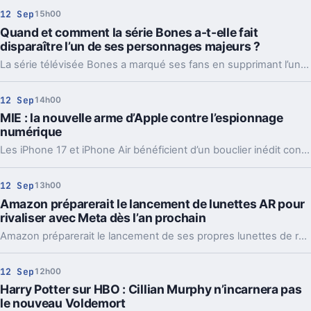
12 Sep
15h00
Quand et comment la série Bones a-t-elle fait
disparaître l’un de ses personnages majeurs ?
La série télévisée Bones a marqué ses fans en supprimant l’un de ses personnages majeurs. Le moment choisi et les circonstances entourant cette disparition ont profondément bouleversé l’intrigue, laissant une empreinte durable sur la suite de la série.
12 Sep
14h00
MIE : la nouvelle arme d’Apple contre l’espionnage
numérique
Les iPhone 17 et iPhone Air bénéficient d’un bouclier inédit contre les logiciels espions, sans impact sur les performances.
12 Sep
13h00
Amazon préparerait le lancement de lunettes AR pour
rivaliser avec Meta dès l’an prochain
Amazon préparerait le lancement de ses propres lunettes de réalité augmentée dès l’an prochain, selon des sources proches du dossier. Le géant du e-commerce entend ainsi rivaliser directement avec Meta sur ce marché technologique en pleine expansion.
12 Sep
12h00
Harry Potter sur HBO : Cillian Murphy n’incarnera pas
le nouveau Voldemort