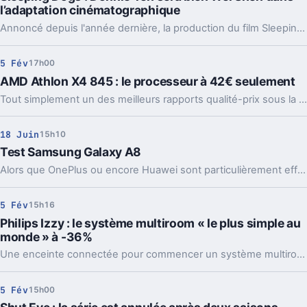
l’adaptation cinématographique
Annoncé depuis l'année dernière, la production du film Sleeping Dogs avance petit à petit. Le comédien hongkongais Donnie Yen (Rogue One : A Star Wars Story, xXx : Return of Xander Cage) a récemment diffusé la première photo officiellement tirée du long-métrage.
5 Fév
17h00
AMD Athlon X4 845 : le processeur à 42€ seulement
Tout simplement un des meilleurs rapports qualité-prix sous la barre des 50 euros.
18 Juin
15h10
Test Samsung Galaxy A8
Alors que OnePlus ou encore Huawei sont particulièrement efficaces en ce moment sur le segment des smartphones Android autour des 500 euros, Samsung tente de s'insérer dans la compétition avec son Galaxy A8 dont voici le test.
5 Fév
15h16
Philips Izzy : le système multiroom « le plus simple au
monde » à -36%
Une enceinte connectée pour commencer un système multiroom sans y laisser tout son salaire.
5 Fév
15h00