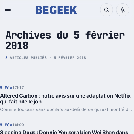
Tech et Pop culture
Archives du 5 février
2018
8
ARTICLES PUBLIÉS · 5 FÉVRIER 2018
5 Fév
17h17
Altered Carbon : notre avis sur une adaptation Netflix
qui fait pile le job
Comme toujours sans spoilers au-delà de ce qui est montré dans les trailers, notre critique de la série de SF Altered Carbon, disponible depuis peu sur Netflix, est là.
5 Fév
16h00
Sleeping Dogs : Donnie Yen sera bien Wei Shen dans