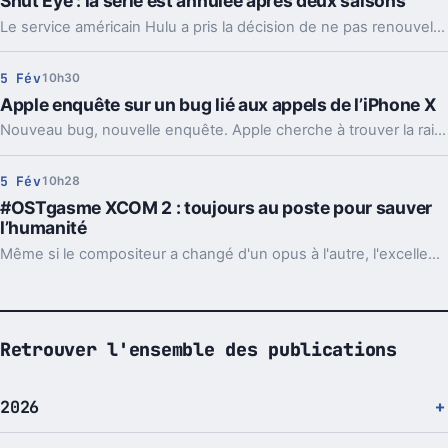
Shut Eye : la série est annulée après deux saisons
Le service américain Hulu a pris la décision de ne pas renouveler la série télévisée Shut Eye pour une troisième saison.
5 Fév
10h30
Apple enquête sur un bug lié aux appels de l’iPhone X
Nouveau bug, nouvelle enquête. Apple cherche à trouver la raison d'un problème lié aux appels chez l'iPhone X.
5 Fév
10h28
#OSTgasme XCOM 2 : toujours au poste pour sauver
l’humanité
Même si le compositeur a changé d'un opus à l'autre, l'excellent XCOM 2 a lui aussi profité d'une bande-son de qualité.
Retrouver l'ensemble des publications
2026