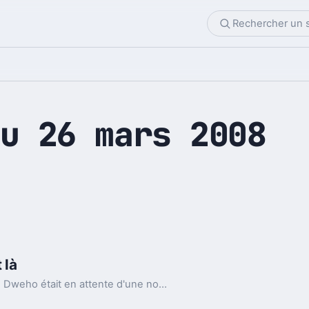
u 26 mars 2008
 là
On en a déjà entendu parler ici, là ou encore ici, Dweho était en attente d'une nouvelle version avec une toute nouvelle mouture bien plus tirée vers un web innovant.