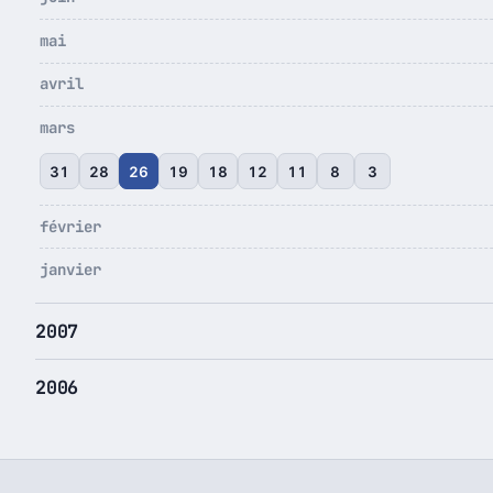
mai
avril
mars
31
28
26
19
18
12
11
8
3
février
janvier
2007
2006