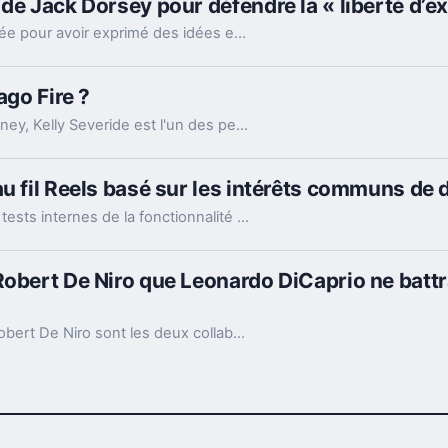
de Jack Dorsey pour défendre la « liberté d’e
Chloe Happe reproche à Block de l'avoir licenciée pour avoir exprimé des idées en désaccord avec les siennes.
ago Fire ?
Interprété par le comédien américain Taylor Kinney, Kelly Severide est l'un des personnages les plus anciens de la série télévisée Chicago Fire sur NBC, mais son avenir dans le show reste incertain.
u fil Reels basé sur les intérêts communs de d
Les développeurs procèdent actuellement aux tests internes de la fonctionnalité Blend.
Robert De Niro que Leonardo DiCaprio ne batt
Les acteurs américains Leonardo DiCaprio et Robert De Niro sont les deux collaborateurs les plus importants du réalisateur Martin Scorsese. Cependant, il sera difficile pour la star de Killers of the Flower Moon de battre un record détenu par son partenaire.