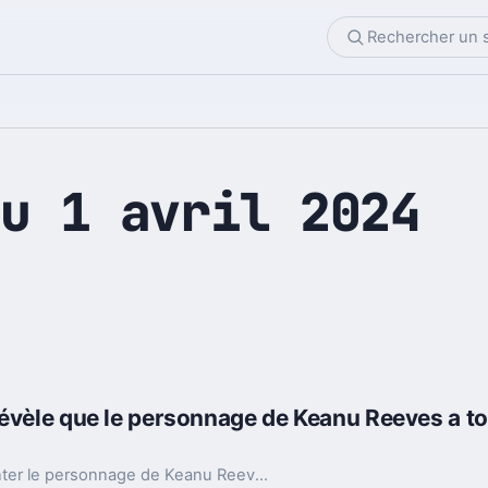
u 1 avril 2024
évèle que le personnage de Keanu Reeves a tou
Bien que les films John Wick tentent de présenter le personnage de Keanu Reeves comme un anti-héros, une scène démontre parfaitement qu'il est en réalité le véritable méchant. Et si on se trompait complètement sur lui ?