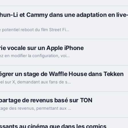
un-Li et Cammy dans une adaptation en live-
Dans une vision artistique hypothétique pour le potentiel reboot du film Street Fighter, deux stars de l'Univers Cinématographique Marvel sont envisagées comme deux des combattants les plus doués au monde. Qu'en pensez-vous ?
e vocale sur un Apple iPhone
Si vous ne l'avez jamais fait, ou si vous souhaitez en modifier la configuration, voici tout ce que vous devez savoir sur la messagerie vocale sur votre Apple iPhone.
égrer un stage de Waffle House dans Tekken
Ce week-end, Katsuhiro Harada a lancé un appel sur X, demandant aux fans de s'expliquer.
partage de revenus basé sur TON
Telegram a révélé un nouveau système de partage des revenus, permettant aux propriétaires de chaînes d'obtenir 50% des revenus des publicités affichées sur leurs chaînes.
ssants au cinéma que dans les comics