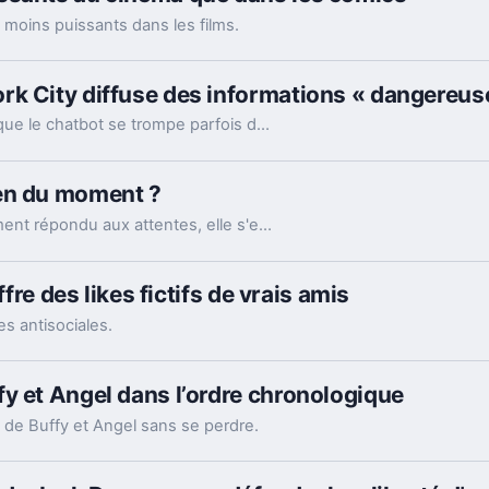
moins puissants dans les films.
rk City diffuse des informations « dangereus
Une enquête menée par The Markup a révélé que le chatbot se trompe parfois dans ses réponses concernant les politiques municipales.
nen du moment ?
La série animée Chainsaw Man n'a pas simplement répondu aux attentes, elle s'est révélée être l'un des shonen les plus rafraîchissants de ces dernières années.
ffre des likes fictifs de vrais amis
es antisociales.
y et Angel dans l’ordre chronologique
s de Buffy et Angel sans se perdre.