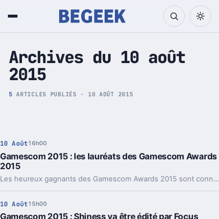
Tech et Pop culture
Archives du 10 août
2015
5
ARTICLES PUBLIÉS · 10 AOÛT 2015
10 Août
16h00
Gamescom 2015 : les lauréats des Gamescom Awards
2015
Les heureux gagnants des Gamescom Awards 2015 sont connus et Star Wars Battlefront s'impose comme le grand gagnant de cette édition 2015. Autant dire que la production next-gen de DICE est attendue au tournant.
10 Août
15h00
Gamescom 2015 : Shiness va être édité par Focus