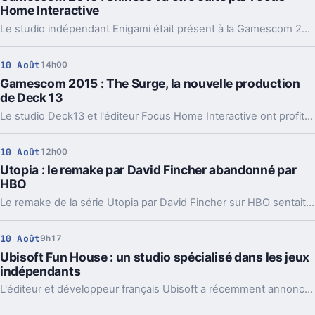
Home Interactive
Le studio indépendant Enigami était présent à la Gamescom 2015 dans le but de dévoiler un nouveau trailer pour Shiness, un RPG en développement depuis pas moins de deux ans et qui a été financé via la célèbre plateforme de financement participatif KickStarter.
10 Août
14h00
Gamescom 2015 : The Surge, la nouvelle production
de Deck 13
Le studio Deck13 et l'éditeur Focus Home Interactive ont profité de la Gamescom 2015 pour dévoiler une nouvelle licence : The Surge, un action-RPG qui se déroule dans un futur dystopique.
10 Août
12h00
Utopia : le remake par David Fincher abandonné par
HBO
Le remake de la série Utopia par David Fincher sur HBO sentait le sapin depuis un moment et semble aujourd'hui bel et bien mort.
10 Août
9h17
Ubisoft Fun House : un studio spécialisé dans les jeux
indépendants
L'éditeur et développeur français Ubisoft a récemment annoncé l'ouverture d'une nouveau studio de développement. Baptisé Ubisoft Fun House, le studio aura pour but de développer des jeux originaux et à l'esprit indépendant sachant qu'il sera guidé par Patrick Plourde.