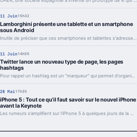
OHEA, une société espagnole a inventé un prototype de lit qui devrait vous faire oublier cette tâche agaçante.
11 Juin
15h32
Lamborghini présente une tablette et un smartphone
sous Android
Inutile de préciser que ces smartphones et tablettes s'adressent à une clientèle très fortunée.
11 Juin
14h55
Twitter lance un nouveau type de page, les pages
hashtags
Pour rappel un hashtag est un "marqueur" qui permet d'organiser l'information sur Twitter.
28 Mai
17h35
iPhone 5 : Tout ce qu’il faut savoir sur le nouvel iPhone
avant la Keynote
Les rumeurs s’amplifient sur l’iPhone 5 à quelques jours de la Worldwide Developpers Conference (WWDC) d’Apple.