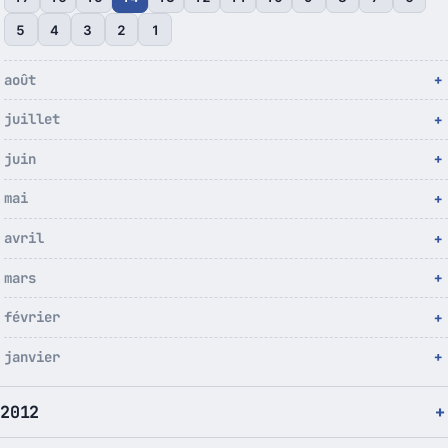
5
4
3
2
1
août
juillet
juin
mai
avril
mars
février
janvier
2012