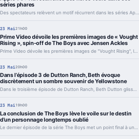
séries phares
Des spectateurs relèvent un motif récurrent dans les séries Apple TV : la multiplication des personnages principaux veufs, présent dans au moins sept séries.
23 Mai
21h00
Prime Video dévoile les premières images de « Vought
Rising », spin-off de The Boys avec Jensen Ackles
Prime Video dévoile les premières images de "Vought Rising", le spin-off tant attendu de l’univers The Boys, porté par Jensen Ackles. Cette nouvelle série promet d’explorer davantage l’univers satirique et brutal des super-héros.
23 Mai
20h00
Dans l’épisode 3 de Dutton Ranch, Beth évoque
discrètement un sombre souvenir de Yellowstone
Dans le troisième épisode de Dutton Ranch, Beth Dutton glisse une référence discrète mais lourde de sens à l’univers de Yellowstone, rappelant les tensions et les secrets qui caractérisent la célèbre série et ses personnages tourmentés.
23 Mai
19h00
La conclusion de The Boys lève le voile sur le destin
d’un personnage longtemps oublié
Le dernier épisode de la série The Boys met un point final à une intrigue laissée en suspens depuis plusieurs saisons, en apportant enfin une réponse attendue par les fans concernant le sort d’un personnage longtemps relégué au second plan.