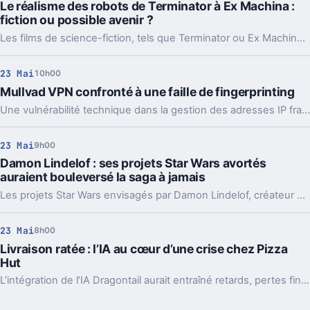
Le réalisme des robots de Terminator à Ex Machina :
fiction ou possible avenir ?
Les films de science-fiction, tels que Terminator ou Ex Machina, fascinent par leurs robots humanoïdes sophistiqués. Mais à quel point ces créations cinématographiques reflètent-elles les véritables avancées technologiques et les limites actuelles de la robotique ?
23 Mai
10h00
Mullvad VPN confronté à une faille de fingerprinting
Une vulnérabilité technique dans la gestion des adresses IP fragilise temporairement la confidentialité du VPN.
23 Mai
9h00
Damon Lindelof : ses projets Star Wars avortés
auraient bouleversé la saga à jamais
Les projets Star Wars envisagés par Damon Lindelof, créateur de la série Lost, promettaient une transformation majeure de la saga. Leur mise en œuvre aurait marqué un tournant décisif et durable dans l’histoire de la franchise emblématique.
23 Mai
8h00
Livraison ratée : l’IA au cœur d’une crise chez Pizza
Hut
L’intégration de l’IA Dragontail aurait entraîné retards, pertes financières et chute des ventes dans plusieurs restaurants Pizza Hut.