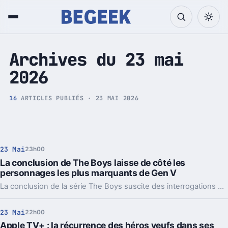
Tech et Pop culture
Archives du 23 mai
2026
16
ARTICLES PUBLIÉS · 23 MAI 2026
23 Mai
23h00
La conclusion de The Boys laisse de côté les
personnages les plus marquants de Gen V
La conclusion de la série The Boys suscite des interrogations parmi les fans, notamment en raison du traitement réservé aux personnages issus de Gen V. Plusieurs figures appréciées semblent reléguées au second plan, malgré leur potentiel narratif développé précédemment.
23 Mai
22h00
Apple TV+ : la récurrence des héros veufs dans ses