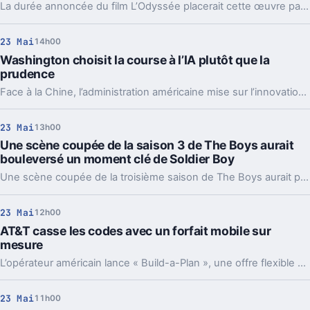
La durée annoncée du film L’Odyssée placerait cette œuvre parmi les plus longues de la filmographie de Christopher Nolan, se positionnant juste derrière son plus vaste projet à ce jour et confirmant l'ambition cinématographique du réalisateur britannique.
23 Mai
14h00
Washington choisit la course à l’IA plutôt que la
prudence
Face à la Chine, l’administration américaine mise sur l’innovation rapide plutôt que sur des garde-fous immédiats.
23 Mai
13h00
Une scène coupée de la saison 3 de The Boys aurait
bouleversé un moment clé de Soldier Boy
Une scène coupée de la troisième saison de The Boys aurait pu transformer un moment clé impliquant Soldier Boy. Ce contenu inédit révèle comment l’intrigue autour du personnage aurait pu prendre une toute autre tournure.
23 Mai
12h00
AT&T casse les codes avec un forfait mobile sur
mesure
L’opérateur américain lance « Build-a-Plan », une offre flexible qui permet de composer et modifier son forfait chaque mois.
23 Mai
11h00