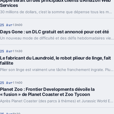
Apple serait un des principaux clients d’Amazon Web
Services
30 millions de dollars, c’est la somme que dépense tous les mois Apple pour se servir d’Amazon Web Services. La firme de la grosse pomme utilise les services d’Amazon pour ce qui a trait au stockage de données, ce qui représente une belle rente pour Amazon.
25 Avr
13h00
Days Gone : un DLC gratuit est annoncé pour cet été
Un nouveau mode de difficulté et des défis hebdomadaires viendront compléter l'offre de la nouvelle exclusivité PS4 de Bend Studio.
25 Avr
11h30
Le fabricant du Laundroid, le robot plieur de linge, fait
faillite
Plier son linge est vraiment une tâche franchement ingrate. Plusieurs sociétés se sont essayées à concevoir des robots pour ce faire. Malheureusement, c'est un échec pour Seven Dreamers et son Laundroid.
25 Avr
11h00
Planet Zoo : Frontier Developments dévoile la
« fusion » de Planet Coaster et Zoo Tycoon
Après Planet Coaster (des parcs à thèmes) et Jurassic World Evolution (dinosaures), le studio britannique Frontier Developments va enchaîner avec un nouveau jeu de gestion mettant en scène les animaux du monde.