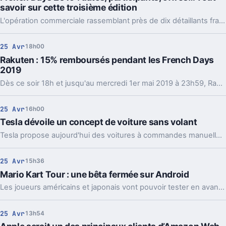
savoir sur cette troisième édition
L'opération commerciale rassemblant près de dix détaillants français revient pour une troisième édition avec toujours la même promesse d'un Black Friday "à la française".
25 Avr
18h00
Rakuten : 15% remboursés pendant les French Days
2019
Dès ce soir 18h et jusqu'au mercredi 1er mai 2019 à 23h59, Rakuten rembourse 15% de vos achats en SuperPoints. De quoi faire de belles emplettes sur des dizaines de références high-tech en réduction.
25 Avr
16h00
Tesla dévoile un concept de voiture sans volant
Tesla propose aujourd'hui des voitures à commandes manuelles mais avec le nécessaire logiciel et matériel pour passer en mode totalement autonomie. La marque dévoilait récemment un concept sans volant.
25 Avr
15h36
Mario Kart Tour : une bêta fermée sur Android
Les joueurs américains et japonais vont pouvoir tester en avant-première le nouveau Mario Kart destiné aux smartphones.
25 Avr
13h54