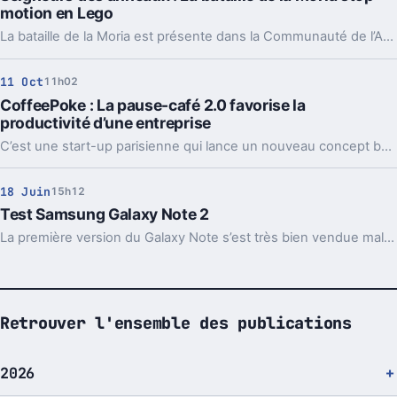
motion en Lego
La bataille de la Moria est présente dans la Communauté de l’Anneau.
11 Oct
11h02
CoffeePoke : La pause-café 2.0 favorise la
productivité d’une entreprise
C’est une start-up parisienne qui lance un nouveau concept baptisé CoffeePoke.
18 Juin
15h12
Test Samsung Galaxy Note 2
La première version du Galaxy Note s’est très bien vendue malgré quelques points négatifs (lire notre test : Samsung Galaxy Note : osez le gigantisme). Samsung revient donc avec un successeur amélioré doté de plusieurs nouveautés. Le produit du Coréen propose un poids de 180 grammes avec des mesures assez imposantes 15.1 x 8 x 0.94 cm. Voici notre test.
Retrouver l'ensemble des publications
2026