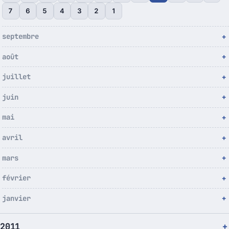
7
6
5
4
3
2
1
septembre
août
juillet
juin
mai
avril
mars
février
janvier
2011