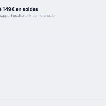
à 149€ en soldes
Un milieu de gamme qui offre un des meilleurs rapport qualité-prix du marché, le Honor 5C est un excellent terminal proposé à un très bon prix en soldes.