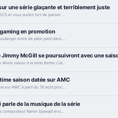
sur une série glaçante et terriblement juste
The Handmaid's Tale vient de commencer sur OCS et vous auriez tort de passer à côté de cette série d'anticipation aussi belle visuellement que profondément féministe et dérangeante sur le fond.
et gaming en promotion
Avec des milliers de références en réduction, Boulanger entre de plein pied dans les soldes d'été 2017.
de Jimmy McGill se poursuivront avec une sais
Sans grande surprise, AMC a décidé d'offrir une 4ème saison à la série Better Call Saul, à venir en 2018 sur la chaîne et sur Netflix.
ultime saison datée sur AMC
La dernière saison de Halt and Catch Fire arrivera sur AMC à parti du 19 août prochain.
parle de la musique de la série
En attendant la saison 7 de Game of Thrones, le compositeur Ramin Djawadi évoque son travail sur la série de HBO.