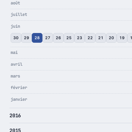
août
juillet
juin
30
29
28
27
26
25
23
22
21
20
19
mai
avril
mars
février
janvier
2016
2015