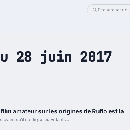
u 28 juin 2017
film amateur sur les origines de Rufio est là
Vous êtes curieux de savoir comment était Rufio avant qu'il ne dirige les Enfants Perdus dans le Pays Imaginaire de Hook ? Voici un court métrage porté par l'acteur original qui devrait vous plaire.