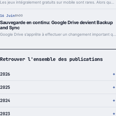
Les jeux intégralement gratuits sur mobile sont rares. Alors quand en plus ils sont sympathiques, pourquoi se priver ? Place aujourd'hui à Antiyoy, un jeu de stratégie au tour par tour sur Android.
16 Juin
8h00
Sauvegarde en continu: Google Drive devient Backup
and Sync
Google Drive s’apprête à effectuer un changement important qui modifiera radicalement sa stratégie. L’application va non seulement changer de nom, mais permettra surtout de réaliser les sauvegardes automatiques d'un PC dans le Cloud.
Retrouver l'ensemble des publications
2026
2025
2024
2023