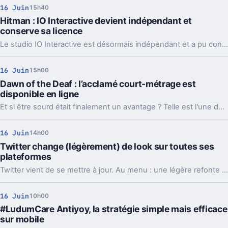
16 Juin
15h40
Hitman : IO Interactive devient indépendant et
conserve sa licence
Le studio IO Interactive est désormais indépendant et a pu conserver sa licence Hitman au détriment de Square Enix.
16 Juin
15h00
Dawn of the Deaf : l’acclamé court-métrage est
disponible en ligne
Et si être sourd était finalement un avantage ? Telle est l'une des questions qu'aborde avec talent le court-métrage dramatique Dawn of the Deaf.
16 Juin
14h00
Twitter change (légèrement) de look sur toutes ses
plateformes
Twitter vient de se mettre à jour. Au menu : une légère refonte graphique et quelques changements d'organisation.
16 Juin
10h00
#LudumCare Antiyoy, la stratégie simple mais efficace
sur mobile