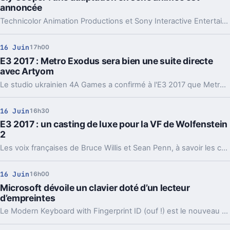
annoncée
Technicolor Animation Productions et Sony Interactive Entertainment vont s'associer pour produire une série animée basée sur la licence Sly Cooper.
16 Juin
17h00
E3 2017 : Metro Exodus sera bien une suite directe
avec Artyom
Le studio ukrainien 4A Games a confirmé à l'E3 2017 que Metro Exodus était bien la suite de Metro : Last Light en se basant sur la fin canonique du titre qui se déroulait un an après les événements de Metro 2033.
16 Juin
16h30
E3 2017 : un casting de luxe pour la VF de Wolfenstein
2
Les voix françaises de Bruce Willis et Sean Penn, à savoir les comédiens Patrick Poivey et Emmanuel Karsen, sont annoncées pour Wolfenstein 2 : The New Colossus, la suite des aventures de B.J. Blazkowicz prévue pour fin octobre sur PS4, Xbox One et PC.
16 Juin
16h00
Microsoft dévoile un clavier doté d’un lecteur
d’empreintes
Le Modern Keyboard with Fingerprint ID (ouf !) est le nouveau clavier signé Microsoft qui, comme son nom l'indique, dispose notamment d'un lecteur d'empreintes digitales.