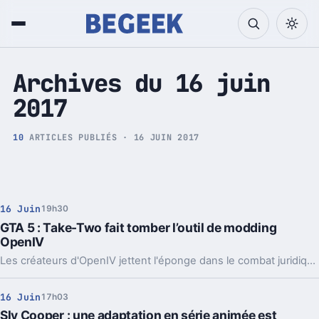
Tech et Pop culture
Archives du 16 juin
2017
10
ARTICLES PUBLIÉS · 16 JUIN 2017
16 Juin
19h30
GTA 5 : Take-Two fait tomber l’outil de modding
OpenIV
Les créateurs d'OpenIV jettent l'éponge dans le combat juridique qui les oppose à l'ogre Take-Two. L'outil de modding ne va plus être distribué ni mis à jour.
16 Juin
17h03
Sly Cooper : une adaptation en série animée est