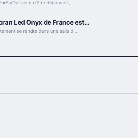
Encore plus loin que FarOut... le corps céleste FarFarOut vient d'être découvert, à 21 milliards de kilomètres du soleil !
 écran Led Onyx de France est…
Les amateurs du septième art doivent immédiatement se rendre dans une salle de cinéma, afin de constater de leurs yeux ce que sera le cinéma de demain. La première salle avec écran LED de France vient d'être inaugurée !