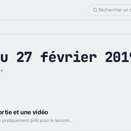
u 27 février 201
19
rtie et une vidéo
Après la saga Fallout, le studio Obsidian semble pratiquement prêt pour le lancement du jeu The Outer Worlds, une fuite nous permet d'envisager une sortie cet été. Au passage, voici une interview des créateurs de ce action-RPG...