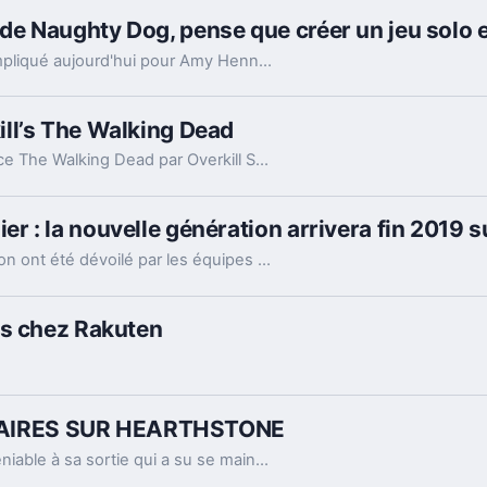
 Naughty Dog, pense que créer un jeu solo est
Faire exister un jeu uniquement solo serait compliqué aujourd'hui pour Amy Hennig.
ll’s The Walking Dead
La nouvelle adaptation vidéoludique de la licence The Walking Dead par Overkill Software (filiale du studio Starbreeze) est officiellement annulée par la division jeu vidéo de Skybound Entertainment.
 : la nouvelle génération arrivera fin 2019 
Les nouveaux épisodes de la franchise Pokémon ont été dévoilé par les équipes de Game Freak.
os chez Rakuten
AIRES SUR HEARTHSTONE
Le CCG de Blizzard a rencontré un succès indéniable à sa sortie qui a su se maintenir même face à une concurrence de plus en plus rude. Dans de nouveau numéro de Six Easter Eggs Extraordinaires, découvrez toutes les références faites par les développeurs.