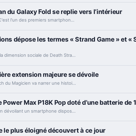
 du Galaxy Fold se replie vers l’intérieur
Le Samsung Galaxy Fold fait forte impression. C'est l'un des premiers smartphones pliables du marché, et par l'un des plus gros acteurs du marché, qui plus est. Mais pourquoi l'écran se plie-t-il vers l'intérieur ?
ions dépose les termes « Strand Game » et « 
Deux nouveaux concepts mettent l'accent sur la dimension sociale de Death Stranding.
nière extension majeure se dévoile
Le contenu additionnel La légende de l'Almanach du Magicien va narrer une histoire totalement inédite avec un clin d'oeil au premier opus de la licence Ni No Kuni.
e Power Max P18K Pop doté d’une batterie d
La marque Energizer a fait fort au MWC 2019, en dévoilant un smartphone disposant d'une énorme batterie de 18000mAh, par contre le Power Max P18K Pop a la taille d'une brique !
e le plus éloigné découvert à ce jour