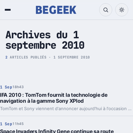
Tech et Pop culture
Archives du 1
septembre 2010
2
ARTICLES PUBLIÉS · 1 SEPTEMBRE 2010
1 Sep
18h43
IFA 2010 : TomTom fournit la technologie de
navigation à la gamme Sony XPlod
TomTom et Sony viennent d'annoncer aujourd'hui à l'occasion de l'IFA 2010, une collaboration visant à faire entrer l’expertise de TomTom en matière de navigation et de services dans les nouveaux systèmes de navigation Audio-visuels Sony Xplod.
1 Sep
11h45
Space Invaders Infinity Gene continue sa route