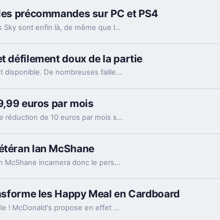
t les précommandes sur PC et PS4
Les précommandes et donc le prix de No Man’s Sky sont enfin là, de même que la date de sortie précise sur PS4 et PC.
t défilement doux de la partie
La version 49 du navigateur Google Chrome est disponible. De nombreuses failles sont comblées et quelques nouveautés discrètes sont présentes.
 9,99 euros par mois
B&You casse les prix jusqu'au 20 mars avec une réduction de 10 euros par mois sur ses forfaits.
vétéran Ian McShane
Dans la série à venir American Gods, l'acteur Ian McShane incarnera donc le personnage Mr. Wednesday (Voyageur).
ransforme les Happy Meal en Cardboard
Un nouvel acteur se lance dans la réalité virtuelle ! McDonald's propose en effet de transformer les boîte de Happy Meal en Happy Goggles.