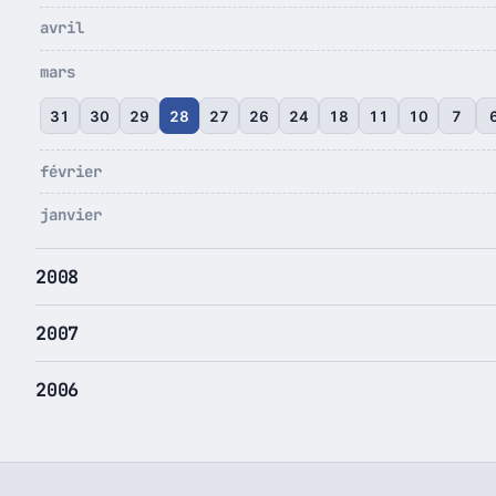
avril
mars
31
30
29
28
27
26
24
18
11
10
7
février
janvier
2008
2007
2006