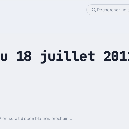
u 18 juillet 201
1
NCSoft a annoncé que le prochain patch pour Aion serait disponible très prochainement.