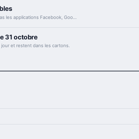
bles
Cette liste est sélective: vous ne retrouverez pas les applications Facebook, Google maps, Gmail et Youtube car ces derniès sont natives sur les mobiles android.
le 31 octobre
 jour et restent dans les cartons.