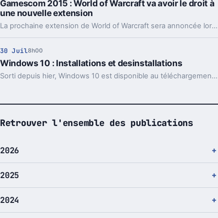
Gamescom 2015 : World of Warcraft va avoir le droit à
une nouvelle extension
La prochaine extension de World of Warcraft sera annoncée lors de la Gamescom 2015 durant la conférence de presse de Blizzard. Selon certaines rumeurs, cette nouvelle extension pourrait porter le nom de Council of Gates ou bien Eye of Azshara.
30 Juil
8h00
Windows 10 : Installations et desinstallations
Sorti depuis hier, Windows 10 est disponible au téléchargement. Il existe des méthodes pour forcer la mise à jour. Voici un récapitulatif des marches à suivre, ainsi que quelques recommandations.
Retrouver l'ensemble des publications
2026
2025
2024