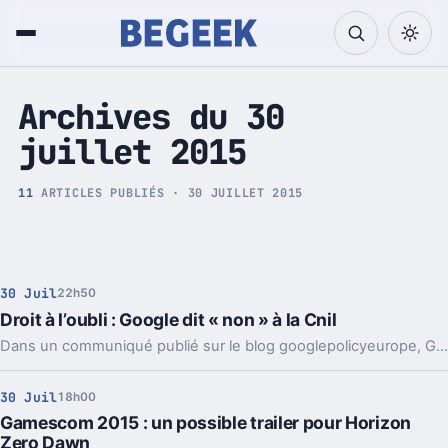
Tech et Pop culture
Archives du 30
juillet 2015
11
ARTICLES PUBLIÉS · 30 JUILLET 2015
30 Juil
22h50
Droit à l’oubli : Google dit « non » à la Cnil
Dans un communiqué publié sur le blog googlepolicyeurope, Google réaffirme qu’il ne tient pas à faire de concession sur le droit à l’oubli concernant la version internationale de son moteur de recherche.
30 Juil
18h00
Gamescom 2015 : un possible trailer pour Horizon
Zero Dawn