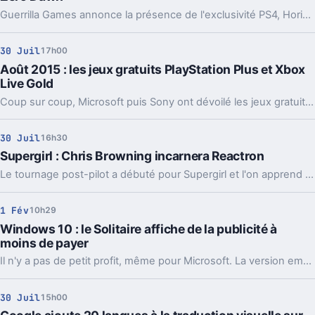
Guerrilla Games annonce la présence de l'exclusivité PS4, Horizon Zero Dawn, lors de la Gamescom 2015 à l'occasion d'un live sur la chaîne allemande Beans Rocket TV. Il faut s'attendre à de nouvelles informations et peut-être même un nouveau trailer.
30 Juil
17h00
Août 2015 : les jeux gratuits PlayStation Plus et Xbox
Live Gold
Coup sur coup, Microsoft puis Sony ont dévoilé les jeux gratuits qui seront proposés à leurs membres abonnés PlayStation Plus et Xbox Live Gold au mois d'août prochain.
30 Juil
16h30
Supergirl : Chris Browning incarnera Reactron
Le tournage post-pilot a débuté pour Supergirl et l'on apprend aujourd'hui que le super vilain Reactron sera incarné par Chris Browning.
1 Fév
10h29
Windows 10 : le Solitaire affiche de la publicité à
moins de payer
Il n'y a pas de petit profit, même pour Microsoft. La version embarquée dans Windows 10 du jeu Solitaire affiche de la publicité à moins de passer à la caisse.
30 Juil
15h00