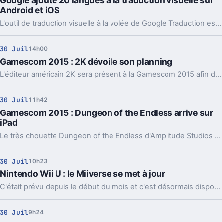
Google ajoute 20 langues à la traduction visuelle sur
Android et iOS
L'outil de traduction visuelle à la volée de Google Traduction est désormais compatible avec 27 langues grâce à une mise à jour sur iOS et Android.
30 Juil
14h00
Gamescom 2015 : 2K dévoile son planning
L'éditeur américain 2K sera présent à la Gamescom 2015 afin de proposer pour la première fois aux joueurs européens une version jouable de Battleborn sur son stand. Évidemment, d'autres jeux du catalogue de 2K seront également jouables durant le salon allemand.
30 Juil
11h42
Gamescom 2015 : Dungeon of the Endless arrive sur
iPad
Le très chouette Dungeon of the Endless d'Amplitude Studios va être porté sur iPad cet été.
30 Juil
10h23
Nintendo Wii U : le Miiverse se met à jour
C'était prévu depuis le début du mois et c'est désormais disponible : Nintendo a enfin mis à jour le Miiverse de la Wii U avec de nombreuses nouveautés et notamment une refonte esthétique de ce dernier.
30 Juil
9h24