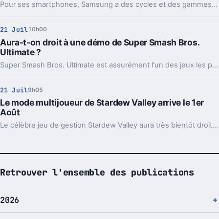
Pour ses smartphones, Samsung a des cycles et des gammes bien établis. Il y a, sur le haut de gamme, les Galaxy S et les Note. Mais cela pourrait changer.
21 Juil
10h00
Aura-t-on droit à une démo de Super Smash Bros.
Ultimate ?
Super Smash Bros. Ultimate est assurément l'un des jeux les plus attendus de l'année, du moins sur Nintendo Switch. Aura-t-on droit une fois encore à une version démo ?
21 Juil
9h05
Le mode multijoueur de Stardew Valley arrive le 1er
Août
Le célèbre jeu de gestion Stardew Valley aura très bientôt droit à son mode multijoueur. Enfin, diront certains. La mise à jour arrivera le 1er Août.
Retrouver l'ensemble des publications
2026