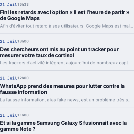
21 Juil
15h33
Fini les retards avec l’option « Il est l’heure de partir »
de Google Maps
Afin d'éviter tout retard à ses utilisateurs, Google Maps est maintenant équipé d'une fonction « Il est l'heure de partir », qui vous prévient automatiquement par notification.
21 Juil
13h00
Des chercheurs ont mis au point un tracker pour
mesurer votre taux de cortisol
Les trackers d'activité intègrent aujourd'hui de nombreux capteurs divers et variés. Il reste cependant d'autres constantes importantes à suivre, comme le taux de cortisol.
21 Juil
12h00
WhatsApp prend des mesures pour lutter contre la
fausse information
La fausse information, alias fake news, est un problème très sérieux. Les services de messagerie instantanée et autres réseaux sociaux le prennent à bras le corps. WhatsApp s'y met aussi.
21 Juil
11h00
Et si la gamme Samsung Galaxy S fusionnait avec la
gamme Note ?