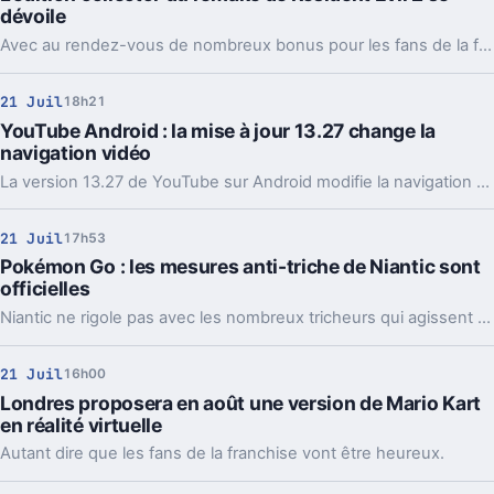
dévoile
Avec au rendez-vous de nombreux bonus pour les fans de la franchise culte.
21 Juil
18h21
YouTube Android : la mise à jour 13.27 change la
navigation vidéo
La version 13.27 de YouTube sur Android modifie la navigation dans les vidéos : il faut désormais faire glisser le curseur au lieu de cliquer sur la barre.
21 Juil
17h53
Pokémon Go : les mesures anti-triche de Niantic sont
officielles
Niantic ne rigole pas avec les nombreux tricheurs qui agissent sur Pokémon Go. La société a décidé de prendre des sanctions graduelles, qui dépendront de l’attitude des tricheurs. Au bout de trois avertissements, ces derniers encourent l’exclusion à vie du jeu.
21 Juil
16h00
Londres proposera en août une version de Mario Kart
en réalité virtuelle
Autant dire que les fans de la franchise vont être heureux.