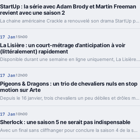
StartUp : la série avec Adam Brody et Martin Freeman
revient avec une saison 2
La chaine américaine Crackle a renouvelé son drama StartUp pour une deuxième saison qui est attendue d'ici 2018.
17 Jan
15h00
La Lisière : un court-métrage d’anticipation à voir
(littéralement) rapidement
Disponible durant une semaine en ligne uniquement, La Lisière est un court-métrage d'anticipation réalisé par le Français Simon Saulnier.
17 Jan
12h00
Pigeons & Dragons : un trio de chevaliers nuls en stop
motion sur Arte
Depuis le 16 janvier, trois chevaliers un peu débiles et drôles malgré eux vivent des aventures en stop motion sur Arte dans la série Pigeons & Dragons.
17 Jan
10h00
Sherlock : une saison 5 ne serait pas indispensable
Avec un final sans cliffhanger pour conclure la saison 4 de la série télévisée Sherlock, tout porte à croire que le show de la BBC ne devrait pas revenir avec une nouvelle saison.