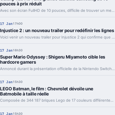
pouces à prix réduit
Avec son écran FullHD de 10 pouces, difficile de trouver un meilleur compagnon multimédia à ce prix-là.
17 Jan
17h00
Injustice 2 : un nouveau trailer pour redéfinir les lignes
Voici venir un nouveau trailer pour Injustice 2 qui confirme que les affrontements risquent d'être nombreux entre les personnages existants, mais aussi avec les nouveaux dévoilés pour l'occasion.
17 Jan
16h30
Super Mario Odyssey : Shigeru Miyamoto cible les
hardcore gamers
Annoncé durant la présentation officielle de la Nintendo Switch, Super Mario Odyssey sera à priori plus orienté hardcore gamer que les derniers jeux de la célèbre franchise du constructeur japonais.
17 Jan
15h30
LEGO Batman, le film : Chevrolet dévoile une
Batmobile à taille réelle
Composée de 344 187 briques Lego de 17 couleurs différentes, la Batmobile taille réelle de Chevrolet risque de faire baver les fans de Batman.
17 Jan
15h30