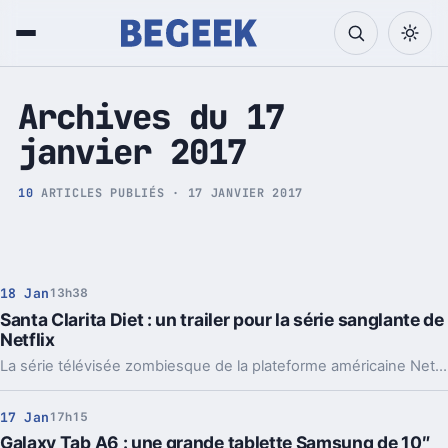
Tech et Pop culture
Archives du 17
janvier 2017
10
ARTICLES PUBLIÉS · 17 JANVIER 2017
18 Jan
13h38
Santa Clarita Diet : un trailer pour la série sanglante de
Netflix
La série télévisée zombiesque de la plateforme américaine Netflix avec la comédienne Drew Barrymore se montre dans une bande-annonce inédite à l'approche de sa sortie officielle prévue pour le début du mois de février prochain.
17 Jan
17h15
Galaxy Tab A6 : une grande tablette Samsung de 10″