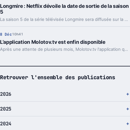
Longmire : Netflix dévoile la date de sortie de la saison
5
La saison 5 de la série télévisée Longmire sera diffusée sur la plateforme américaine Netflix dès le 23 septembre prochain, soit quelques semaines aprés la rentrée.
8 Déc
10h41
L’application Molotov.tv est enfin disponible
Après une attente de plusieurs mois, Molotov.tv l'application qui promet de "réinventer la télévision" est disponible depuis hier. Deux version sont proposées, une gratuite, l'autre payante.
Retrouver l'ensemble des publications
2026
2025
2024