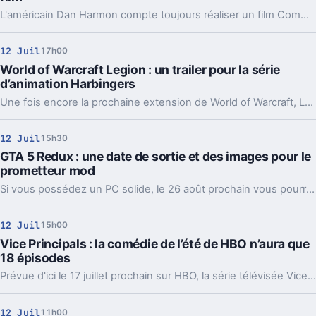
L'américain Dan Harmon compte toujours réaliser un film Community et semble juste attendre le moment opportun.
12 Juil
17h00
World of Warcraft Legion : un trailer pour la série
d’animation Harbingers
Une fois encore la prochaine extension de World of Warcraft, Legion, va être introduite via une série d'animation.
12 Juil
15h30
GTA 5 Redux : une date de sortie et des images pour le
prometteur mod
Si vous possédez un PC solide, le 26 août prochain vous pourrez installer le mod Redux qui devrait sublimer votre GTA 5.
12 Juil
15h00
Vice Principals : la comédie de l’été de HBO n’aura que
18 épisodes
Prévue d'ici le 17 juillet prochain sur HBO, la série télévisée Vice Principals ne durera que deux saisons.
12 Juil
11h00