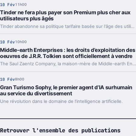
10 Fév
11h00
Tinder ne fera plus payer son Premium plus cher aux
utilisateurs plus âgés
Tinder abandonne sa politique tarifaire basée sur l'âge des utilisateurs. Elle devrait avoir totalement disparu à la fin du deuxième trimestre.
10 Fév
10h00
Middle-earth Enterprises : les droits d’exploitation des
oeuvres de J.R.R. Tolkien sont officiellement à vendre
The Saul Zaentz Company, la maison-mère de Middle-earth Enterprises, souhaite céder les droits cinématographiques et vidéoludiques du Seigneur des Anneaux et du Hobbit pour deux milliards de dollars.
10 Fév
8h00
Gran Turismo Sophy, le premier agent d’IA surhumain
au service du divertissement
Une révolution dans le domaine de l’intelligence artificielle.
Retrouver l'ensemble des publications