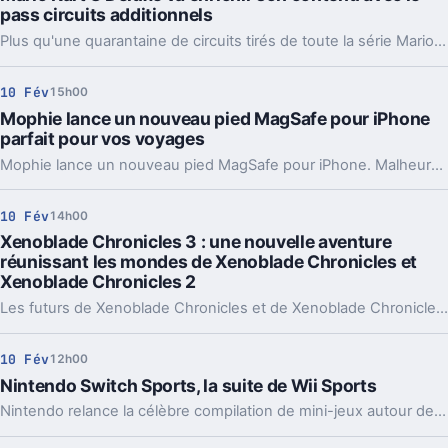
pass circuits additionnels
Plus qu'une quarantaine de circuits tirés de toute la série Mario Kart arrivent en version remastérisée sous forme de contenu téléchargeable payant dans Mario Kart 8 Deluxe.
10 Fév
15h00
Mophie lance un nouveau pied MagSafe pour iPhone
parfait pour vos voyages
Mophie lance un nouveau pied MagSafe pour iPhone. Malheureusement, celui-ci ne permet pas de recharger l'appareil.
10 Fév
14h00
Xenoblade Chronicles 3 : une nouvelle aventure
réunissant les mondes de Xenoblade Chronicles et
Xenoblade Chronicles 2
Les futurs de Xenoblade Chronicles et de Xenoblade Chronicles 2 vont se connecter dans Xenoblade Chronicles 3.
10 Fév
12h00
Nintendo Switch Sports, la suite de Wii Sports
Nintendo relance la célèbre compilation de mini-jeux autour des simulations de sport sur Switch.