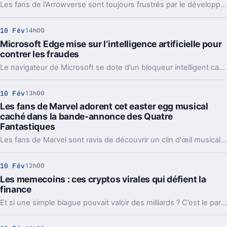
Les fans de l'Arrowverse sont toujours frustrés par le développement de l'intrigue de ces personnages emblématiques de DC Comics.
10 Fév
14h00
Microsoft Edge mise sur l’intelligence artificielle pour
contrer les fraudes
Le navigateur de Microsoft se dote d’un bloqueur intelligent capable d’analyser et de stopper les scarewares.
10 Fév
13h00
Les fans de Marvel adorent cet easter egg musical
caché dans la bande-annonce des Quatre
Fantastiques
Les fans de Marvel sont ravis de découvrir un clin d'œil musical subtil dans la bande-annonce des Quatre Fantastiques, qui rend un hommage caché aux bandes dessinées originales.
10 Fév
12h00
Les memecoins : ces cryptos virales qui défient la
finance
Et si une simple blague pouvait valoir des milliards ? C’est le pari insensé des memecoins, ces cryptos nées d’internet qui séduisent autant qu’elles inquiètent.