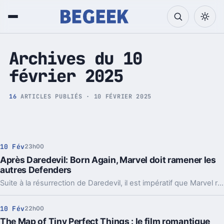
Tech et Pop culture
Archives du 10
février 2025
16
ARTICLES PUBLIÉS · 10 FÉVRIER 2025
10 Fév
23h00
Après Daredevil: Born Again, Marvel doit ramener les
autres Defenders
Suite à la résurrection de Daredevil, il est impératif que Marvel rappelle les autres Defenders à la vie pour continuer à captiver les fans avec de nouvelles aventures palpitantes.
10 Fév
22h00
The Map of Tiny Perfect Things : le film romantique