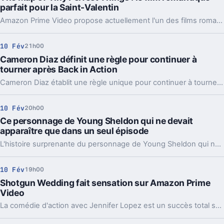
parfait pour la Saint-Valentin
Amazon Prime Video propose actuellement l'un des films romantiques les plus méconnus, mais idéal pour la Saint-Valentin.
10 Fév
21h00
Cameron Diaz définit une règle pour continuer à
tourner après Back in Action
Cameron Diaz établit une règle unique pour continuer à tourner des films après son grand retour sur le devant de la scène.
10 Fév
20h00
Ce personnage de Young Sheldon qui ne devait
apparaître que dans un seul épisode
L'histoire surprenante du personnage de Young Sheldon qui ne devait initialement apparaître que dans un seul épisode.
10 Fév
19h00
Shotgun Wedding fait sensation sur Amazon Prime
Video
La comédie d'action avec Jennifer Lopez est un succès total sur la plateforme de streaming Amazon Prime Video.