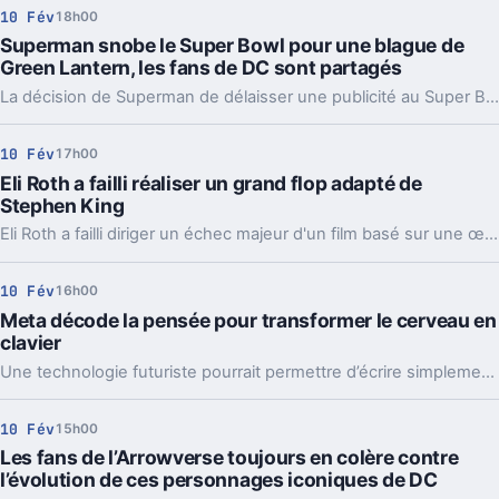
10 Fév
18h00
Superman snobe le Super Bowl pour une blague de
Green Lantern, les fans de DC sont partagés
La décision de Superman de délaisser une publicité au Super Bowl pour faire une plaisanterie sur Green Lantern a suscité des réactions mitigées parmi les fans de DC, certains y trouvant de l'humour, tandis que d'autres étaient déçus.
10 Fév
17h00
Eli Roth a failli réaliser un grand flop adapté de
Stephen King
Eli Roth a failli diriger un échec majeur d'un film basé sur une œuvre de Stephen King.
10 Fév
16h00
Meta décode la pensée pour transformer le cerveau en
clavier
Une technologie futuriste pourrait permettre d’écrire simplement en y pensant.
10 Fév
15h00
Les fans de l’Arrowverse toujours en colère contre
l’évolution de ces personnages iconiques de DC