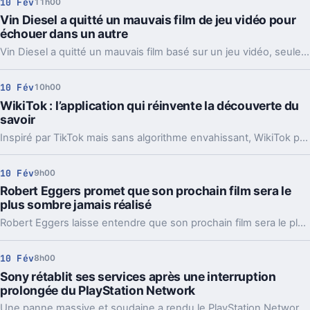
10 Fév
11h00
Vin Diesel a quitté un mauvais film de jeu vidéo pour
échouer dans un autre
Vin Diesel a quitté un mauvais film basé sur un jeu vidéo, seulement pour tenir le premier rôle dans un autre qui s'est avéré être un échec retentissant.
10 Fév
10h00
WikiTok : l’application qui réinvente la découverte du
savoir
Inspiré par TikTok mais sans algorithme envahissant, WikiTok permet d’explorer Wikipédia d’une manière simple et captivante.
10 Fév
9h00
Robert Eggers promet que son prochain film sera le
plus sombre jamais réalisé
Robert Eggers laisse entendre que son prochain film sera le plus sombre qu'il ait jamais réalisé, et nous sommes déjà impatients de le découvrir.
10 Fév
8h00
Sony rétablit ses services après une interruption
prolongée du PlayStation Network
Une panne massive et soudaine a rendu le PlayStation Network inaccessible pendant plusieurs heures.