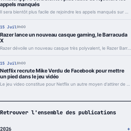
appels manqués
Il sera bientôt plus facile de rejoindre les appels manqués sur WhatsApp grâce à une nouvelle fonctionnalité actuellement en bêta.
15 Juil
9h00
Razer lance un nouveau casque gaming, le Barracuda
X
Razer dévoile un nouveau casque très polyvalent, le Razer Barracuda X, compatible avec de très nombreux appareils.
15 Juil
8h00
Netflix recrute Mike Verdu de Facebook pour mettre
un pied dans le jeu vidéo
Le jeu video constitue pour Netflix un autre moyen d'attirer de nouveaux clients et permet également d'offrir un contenu qu'aucun de ses concurrents directs ne propose actuellement.
Retrouver l'ensemble des publications
2026