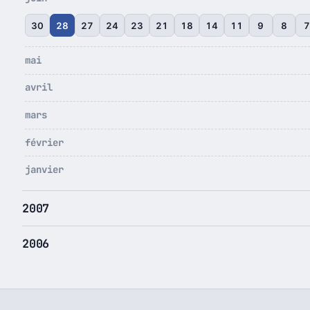
30
28
27
24
23
21
18
14
11
9
8
mai
avril
mars
février
janvier
2007
2006