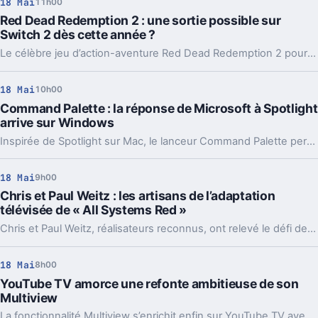
18 Mai
11h00
Red Dead Redemption 2 : une sortie possible sur
Switch 2 dès cette année ?
Le célèbre jeu d’action-aventure Red Dead Redemption 2 pourrait bientôt rejoindre le catalogue de la prochaine console Nintendo, attendue cette année. Les rumeurs évoquent une adaptation sur Switch 2, suscitant l’impatience chez les fans.
18 Mai
10h00
Command Palette : la réponse de Microsoft à Spotlight
arrive sur Windows
Inspirée de Spotlight sur Mac, le lanceur Command Palette permet de rechercher, lancer et automatiser en un instant.
18 Mai
9h00
Chris et Paul Weitz : les artisans de l’adaptation
télévisée de « All Systems Red »
Chris et Paul Weitz, réalisateurs reconnus, ont relevé le défi de transposer All Systems Red, le roman de Martha Wells salué par la critique, en série télévisée. Leur adaptation donne vie à l’univers complexe de Murderbot sur petit écran.
18 Mai
8h00
YouTube TV amorce une refonte ambitieuse de son
Multiview
La fonctionnalité Multiview s’enrichit enfin sur YouTube TV avec plus de chaînes et une sélection personnalisée.