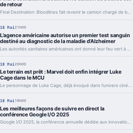
de retour
Final Destination: Bloodlines fait revenir le camion chargé de bûches, image culte de Final Destination 2 sorti en 2003, symbole de la peur sur la route.
18 Mai
21h00
L’agence américaine autorise un premier test sanguin
destiné au diagnostic de la maladie d’Alzheimer
Les autorités sanitaires américaines ont donné leur feu vert à un test sanguin permettant, pour la première fois, de diagnostiquer la maladie d’Alzheimer. Cette avancée marque une étape importante dans la détection précoce de cette pathologie neurodégénérative.
18 Mai
20h00
Le terrain est prêt : Marvel doit enfin intégrer Luke
Cage dans le MCU
Le personnage de Luke Cage, déjà évoqué dans l’univers cinématographique Marvel, dispose de bases solides pour une intégration prochaine. Les fans attendent avec impatience que Marvel concrétise cette opportunité et lui donne enfin sa place sur grand écran.
18 Mai
19h00
Les meilleures façons de suivre en direct la
conférence Google I/O 2025
Google I/O 2025, la conférence annuelle dédiée aux innovations du géant américain, sera diffusée en ligne. Les passionnés de technologie pourront suivre en direct les annonces majeures et présentations depuis n'importe quel endroit connecté.