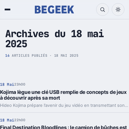
Tech et Pop culture
Archives du 18 mai
2025
16
ARTICLES PUBLIÉS · 18 MAI 2025
18 Mai
23h00
Kojima lègue une clé USB remplie de concepts de jeux
à découvrir après sa mort
Hideo Kojima prépare l’avenir du jeu vidéo en transmettant son héritage créatif : il a confié qu’il laissera une clé USB contenant des concepts de jeux inédits, à explorer par d’autres après sa disparition.
18 Mai
22h00
Final Destination Bloodlines : le camion de bûches est