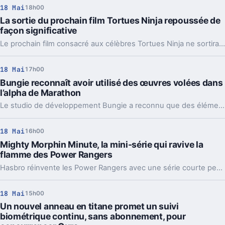
18 Mai
18h00
La sortie du prochain film Tortues Ninja repoussée de
façon significative
Le prochain film consacré aux célèbres Tortues Ninja ne sortira pas à la date initialement prévue. Le projet cinématographique très attendu rencontre en effet un important retard, repoussant sa sortie et décevant les nombreux fans de la franchise.
18 Mai
17h00
Bungie reconnaît avoir utilisé des œuvres volées dans
l’alpha de Marathon
Le studio de développement Bungie a reconnu que des éléments graphiques présents dans l’alpha de son prochain jeu Marathon provenaient d’œuvres volées. Cette révélation soulève des questions sur la vigilance et les pratiques internes de l’entreprise en matière de création artistique.
18 Mai
16h00
Mighty Morphin Minute, la mini-série qui ravive la
flamme des Power Rangers
Hasbro réinvente les Power Rangers avec une série courte pensée pour les fans d’aujourd’hui et les nostalgiques.
18 Mai
15h00
Un nouvel anneau en titane promet un suivi
biométrique continu, sans abonnement, pour