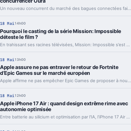
concurrencer Oura
Un nouveau concurrent du marché des bagues connectées fait son apparition : doté d’un design en titane et offrant un suivi biométrique en continu, ce modèle se distingue par l’absence d’abonnement mensuel pour accéder à ses fonctionnalités.
18 Mai
14h00
Pourquoi le casting de la série Mission: Impossible
déteste le film ?
En trahissant ses racines télévisées, Mission: Impossible s’est réinventée en une saga cinématographique culte.
18 Mai
13h00
Apple assure ne pas entraver le retour de Fortnite
d’Epic Games sur le marché européen
Apple affirme ne pas empêcher Epic Games de proposer à nouveau le jeu Fortnite aux utilisateurs européens. La firme californienne répond ainsi aux accusations d’Epic, alors que la réglementation européenne impose davantage d’ouverture sur l’App Store.
18 Mai
12h00
Apple iPhone 17 Air : quand design extrême rime avec
autonomie optimisée
Entre batterie au silicium et optimisation par l'IA, l’iPhone 17 Air d'Apple pourrait bien bousculer la concurrence.