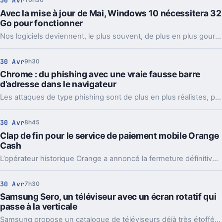
30 Avr
10h30
Avec la mise à jour de Mai, Windows 10 nécessitera 32
Go pour fonctionner
Nos logiciels deviennent, le plus souvent, de plus en plus gourmands en espace disque. Il en va de même pour Windows 10. À compter de la mise de Mai, il faudra 32 Go d'espace libre à l'OS pour fonctionner.
30 Avr
9h30
Chrome : du phishing avec une vraie fausse barre
d’adresse dans le navigateur
Les attaques de type phishing sont de plus en plus réalistes, pour berner un maximum d'internautes. Aujourd'hui, les pirates sont même capables de créer une fausse barre d'adresse dans Google Chrome.
30 Avr
8h45
Clap de fin pour le service de paiement mobile Orange
Cash
L’opérateur historique Orange a annoncé la fermeture définitive du service de paiement mobile Orange Cash.
30 Avr
7h30
Samsung Sero, un téléviseur avec un écran rotatif qui
passe à la verticale
Samsung propose un catalogue de téléviseurs déjà très étoffé au grand public. Aujourd'hui, le géant sud-coréen ajoute un nouveau concept, Sero, un appareil pouvant passer à la verticale.