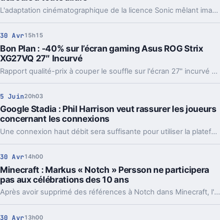
L'adaptation cinématographique de la licence Sonic mêlant images de synthèse et prises de vue réelles montre enfin la mascotte bleue de Sega en action dans le monde réel.
30 Avr
15h15
Bon Plan : -40% sur l’écran gaming Asus ROG Strix
XG27VQ 27″ Incurvé
Rapport qualité-prix à couper le souffle sur l'écran 27" incurvé du Asus ROG Strix XG27VQ (144 Hz, 1ms, AMD FreeSync, 1080p) qui passe sous la barre des 300€ sur Fnac pendant les French Days.
5 Juin
20h03
Google Stadia : Phil Harrison veut rassurer les joueurs
concernant les connexions
Une connexion haut débit sera suffisante pour utiliser la plateforme cloud gaming de Google.
30 Avr
14h00
Minecraft : Markus « Notch » Persson ne participera
pas aux célébrations des 10 ans
Après avoir supprimé des références à Notch dans Minecraft, l'éditeur américain Microsoft prend de plus en plus ses distances avec le créateur du célèbre bac à sable.
30 Avr
13h00