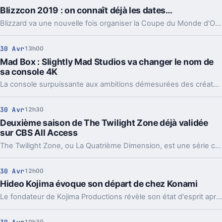
Blizzcon 2019 : on connaît déjà les dates…
Blizzard va une nouvelle fois organiser la Coupe du Monde d'Overwatch et des équipes du monde entier vont pouvoir s'affronter sans répit. La question que l'on se posait tous, c'était : quand ?
30 Avr
13h00
Mad Box : Slightly Mad Studios va changer le nom de
sa console 4K
La console surpuissante aux ambitions démesurées des créateurs de Project CARS ne pourra pas être commercialisée sous le nom de Mad Box.
30 Avr
12h30
Deuxième saison de The Twilight Zone déjà validée
sur CBS All Access
The Twilight Zone, ou La Quatrième Dimension, est une série culte pour les amateurs du genre. La série a eu droit à reboot tout récemment. Et une deuxième saison vient d'être commandée.
30 Avr
12h00
Hideo Kojima évoque son départ de chez Konami
Le fondateur de Kojima Productions révèle son état d'esprit après son éviction soudaine de l'éditeur nippon Konami en pleine phase finale du développement de Metal Gear Solid 5 : The Phantom Pain.