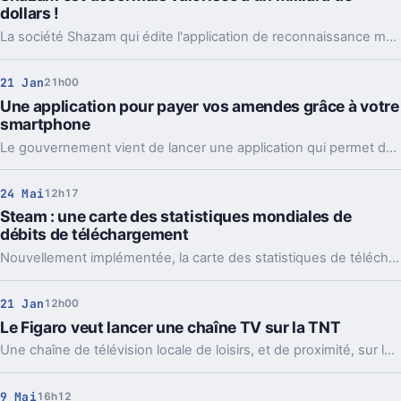
dollars !
La société Shazam qui édite l'application de reconnaissance musicale a annoncé avoir levé 30 millions de dollars ce matin.
21 Jan
21h00
Une application pour payer vos amendes grâce à votre
smartphone
Le gouvernement vient de lancer une application qui permet de payer ses PV directement sur un smartphone.
24 Mai
12h17
Steam : une carte des statistiques mondiales de
débits de téléchargement
Nouvellement implémentée, la carte des statistiques de téléchargement de Steam permet de comparer les débits des opérateurs mondiaux.
21 Jan
12h00
Le Figaro veut lancer une chaîne TV sur la TNT
Une chaîne de télévision locale de loisirs, et de proximité, sur la TNT en Ile-de-France va être proposée au CSA par le journal Le Figaro.
9 Mai
16h12