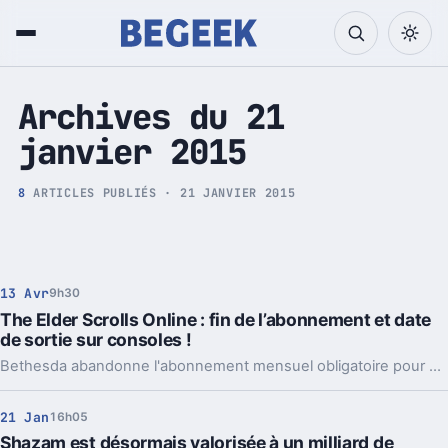
Tech et Pop culture
Archives du 21
janvier 2015
8
ARTICLES PUBLIÉS · 21 JANVIER 2015
13 Avr
9h30
The Elder Scrolls Online : fin de l’abonnement et date
de sortie sur consoles !
Bethesda abandonne l'abonnement mensuel obligatoire pour The Elder Scrolls Online et annonce la date de sortie du jeu sur Xbox One et PS4.
21 Jan
16h05
Shazam est désormais valorisée à un milliard de