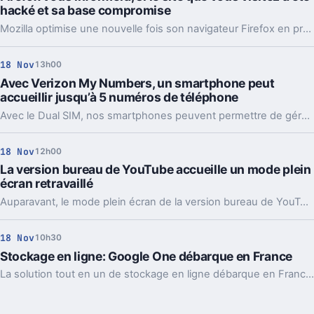
hacké et sa base compromise
Mozilla optimise une nouvelle fois son navigateur Firefox en proposant une fonctionnalité inédite. Celle-ci a pour but de lutter au mieux à l’encontre du piratage, en détectant au mieux les caractéristiques des sites visités.
18 Nov
13h00
Avec Verizon My Numbers, un smartphone peut
accueillir jusqu’à 5 numéros de téléphone
Avec le Dual SIM, nos smartphones peuvent permettre de gérer deux numéros de téléphone sur un même appareil. L'opérateur américain Verizon a décidé d'aller plus loin avec My Numbers.
18 Nov
12h00
La version bureau de YouTube accueille un mode plein
écran retravaillé
Auparavant, le mode plein écran de la version bureau de YouTube empêchait de scroller pour lire les commentaires. La chose est désormais possible.
18 Nov
10h30
Stockage en ligne: Google One débarque en France
La solution tout en un de stockage en ligne débarque en France avec Google One. Plusieurs abonnements de stockage sont proposés. Voici les tarifs et les différentes formules.