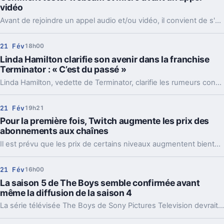
vidéo
Avant de rejoindre un appel audio et/ou vidéo, il convient de s'assurer que tout fonctionne bien de votre côté. Voici comment procéder selon votre OS et votre application.
21 Fév
18h00
Linda Hamilton clarifie son avenir dans la franchise
Terminator : « C’est du passé »
Linda Hamilton, vedette de Terminator, clarifie les rumeurs concernant son éventuel retour dans la célèbre saga de science-fiction. Est-ce que la star fera son grand retour sur grand écran?
21 Fév
19h21
Pour la première fois, Twitch augmente les prix des
abonnements aux chaînes
Il est prévu que les prix de certains niveaux augmentent bientôt au Royaume-Uni, au Canada, en Australie et en Turquie.
21 Fév
16h00
La saison 5 de The Boys semble confirmée avant
même la diffusion de la saison 4
La série télévisée The Boys de Sony Pictures Television devrait être renouvelée prochainement par Amazon Prime Video pour une cinquième saison.