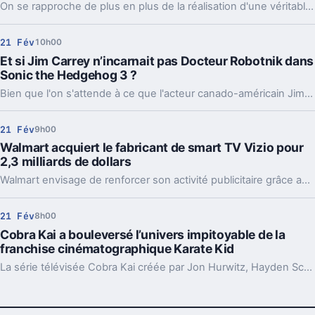
On se rapproche de plus en plus de la réalisation d'une véritable console de jeu portable Sony.
21 Fév
10h00
Et si Jim Carrey n’incarnait pas Docteur Robotnik dans
Sonic the Hedgehog 3 ?
Bien que l'on s'attende à ce que l'acteur canado-américain Jim Carrey reprenne le rôle du terrible Docteur Robotnik dans Sonic the Hedgehog 3, une théorie suggère qu'il pourrait incarner un tout autre personnage.
21 Fév
9h00
Walmart acquiert le fabricant de smart TV Vizio pour
2,3 milliards de dollars
Walmart envisage de renforcer son activité publicitaire grâce au système d'exploitation SmartCast de Vizio.
21 Fév
8h00
Cobra Kai a bouleversé l’univers impitoyable de la
franchise cinématographique Karate Kid
La série télévisée Cobra Kai créée par Jon Hurwitz, Hayden Schlossberg et Josh Heald a beaucoup apporté à la franchise Karate Kid, tout en corrigeant discrètement certains des problèmes majeurs des films.