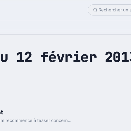
u 12 février 201
nt
À peine le service Mega sur les rails, Kim Dotcom recommence à teaser concernant son prochain projet : Megabox.