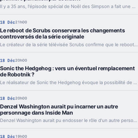
Il y a 35 ans, l'épisode spécial de Noël des Simpson a fait une première parfaite, bien que non intentionnelle, marquant ainsi le début d'une ère inoubliable dans l'histoire de l'animation télévisée.
18 Déc
21h00
Le reboot de Scrubs conservera les changements
controversés de la série originale
Le créateur de la série télévisée Scrubs confirme que le reboot ne supprimera pas les changements controversés apportés précédemment, en dépit des débats houleux qu'ils ont suscités parmi les fans.
18 Déc
20h00
Sonic the Hedgehog : vers un éventuel remplacement
de Robotnik ?
Le réalisateur de Sonic the Hedgehog évoque la possibilité de remplacer l'acteur incarnant Robotnik lors des prochaines adaptations cinématographiques.
18 Déc
20h00
Denzel Washington aurait pu incarner un autre
personnage dans Inside Man
Denzel Washington aurait pu endosser le rôle d'un autre personnage dans le film à succès "Inside Man".
18 Déc
19h00