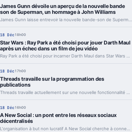
James Gunn dévoile un aperçu de la nouvelle bande
son de Superman, un hommage à John Williams
James Gunn laisse entrevoir la nouvelle bande-son de Superman et explique comment elle rend hommage à John Williams.
18 Déc
18h00
Star Wars : Ray Park a été choisi pour jouer Darth Maul
après un échec dans un film de jeu vidéo
Ray Park a été choisi pour incarner Darth Maul dans Star Wars à la suite de sa prestation décevante dans une adaptation cinématographique d'un jeu vidéo.
18 Déc
17h00
Threads travaille sur la programmation des
publications
Threads travaille actuellement sur une nouvelle fonctionnalité qui permettra la planification des publications, pour offrir une gestion optimisée et plus flexible du contenu à partager.
18 Déc
16h00
A New Social : un pont entre les réseaux sociaux
décentralisés
L'organisation à but non lucratif A New Social cherche à connecter des plateformes sociales opposées et à favoriser un web plus libre et interconnecté.