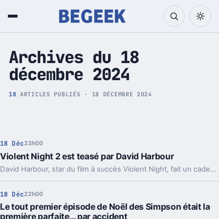
Tech et Pop culture
Archives du 18
décembre 2024
18
ARTICLES PUBLIÉS · 18 DÉCEMBRE 2024
18 Déc
23h00
Violent Night 2 est teasé par David Harbour
David Harbour, star du film à succès Violent Night, fait un cadeau de Noël anticipé à ses fans impatients en leur dévoilant des éléments de la suite tant attendue.
18 Déc
22h00
Le tout premier épisode de Noël des Simpson était la
première parfaite… par accident