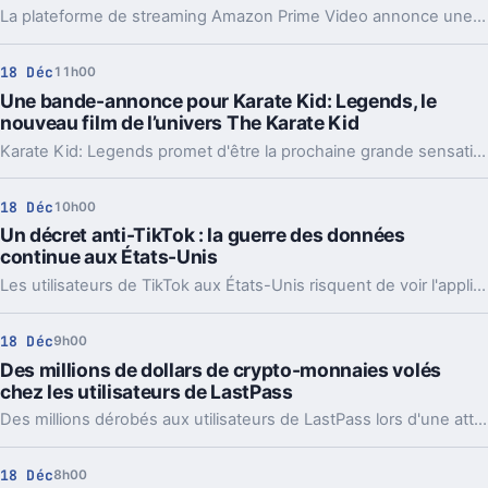
La plateforme de streaming Amazon Prime Video annonce une deuxième saison pour la série d'anthologie animée pour adultes Secret Level.
18 Déc
11h00
Une bande-annonce pour Karate Kid: Legends, le
nouveau film de l’univers The Karate Kid
Karate Kid: Legends promet d'être la prochaine grande sensation après le succès de Cobra Kai.
18 Déc
10h00
Un décret anti-TikTok : la guerre des données
continue aux États-Unis
Les utilisateurs de TikTok aux États-Unis risquent de voir l'application de partage de vidéos disparaitre en janvier 2025.
18 Déc
9h00
Des millions de dollars de crypto-monnaies volés
chez les utilisateurs de LastPass
Des millions dérobés aux utilisateurs de LastPass lors d'une attaque de piratage d'envergure : tout ce que vous devez savoir pour comprendre l'ampleur de cette affaire et vous protéger.
18 Déc
8h00