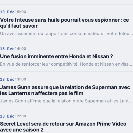
18 Déc
15h00
Votre friteuse sans huile pourrait vous espionner : ce
qu’il faut savoir
Un avertissement du rapport des consommateurs : votre friteuse à air pourrait espionner vos activités. Voici ce que vous devez absolument savoir pour protéger votre vie privée.
18 Déc
14h00
Une fusion imminente entre Honda et Nissan ?
En vue de renforcer leur compétitivité, Honda et Nissan envisagent une fusion stratégique pour répondre aux évolutions du marché.
18 Déc
13h00
James Gunn assure que la relation de Superman avec
les Lanterns n’affectera pas le film
James Gunn affirme que la relation entre Superman et les Lanterns n'entravera pas l'attention du public lors de la projection du film.
18 Déc
12h00
Secret Level sera de retour sur Amazon Prime Video
avec une saison 2