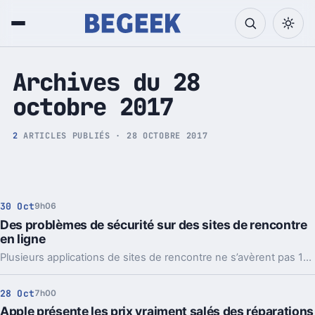
Tech et Pop culture
Archives du 28
octobre 2017
2
ARTICLES PUBLIÉS · 28 OCTOBRE 2017
30 Oct
9h06
Des problèmes de sécurité sur des sites de rencontre
en ligne
Plusieurs applications de sites de rencontre ne s’avèrent pas 100% sûres. C’est en tout cas ce que viennent de révéler des chercheurs en sécurité de la société Kaspersky Lab. Ces derniers se sont donc rendu compte qu’on pouvait localiser les usagers, et plus encore.
28 Oct
7h00
Apple présente les prix vraiment salés des réparations