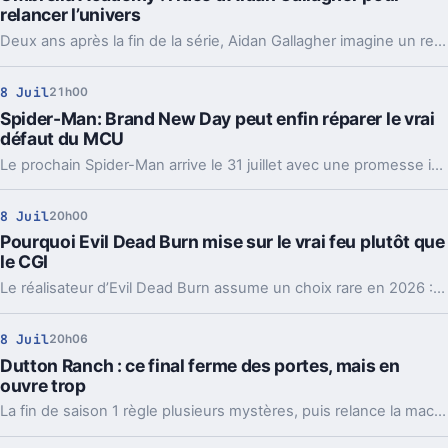
relancer l’univers
Deux ans après la fin de la série, Aidan Gallagher imagine un retour en animation. Une piste crédible, surtout avec une fin qui a laissé des traces.
8 Juil
21h00
Spider-Man: Brand New Day peut enfin réparer le vrai
défaut du MCU
Le prochain Spider-Man arrive le 31 juillet avec une promesse implicite : sortir Peter Parker de l’ombre des autres héros, et donner enfin du relief à son entourage.
8 Juil
20h00
Pourquoi Evil Dead Burn mise sur le vrai feu plutôt que
le CGI
Le réalisateur d’Evil Dead Burn assume un choix rare en 2026 : filmer le feu pour de vrai. Un parti pris esthétique, mais surtout physique.
8 Juil
20h06
Dutton Ranch : ce final ferme des portes, mais en
ouvre trop
La fin de saison 1 règle plusieurs mystères, puis relance la machine avec quatre zones d’ombre majeures. Et elles pourraient peser lourd sur la saison 2.