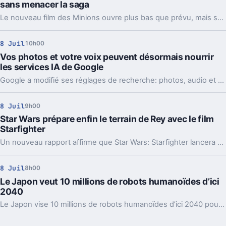
sans menacer la saga
Le nouveau film des Minions ouvre plus bas que prévu, mais son coût contenu et l'international changent la lecture. La franchise ralentit, pas son business.
8 Juil
10h00
Vos photos et votre voix peuvent désormais nourrir
les services IA de Google
Google a modifié ses réglages de recherche: photos, audio et autres fichiers peuvent nourrir son IA par défaut. L’option existe, mais il faut aller la couper.
8 Juil
9h00
Star Wars prépare enfin le terrain de Rey avec le film
Starfighter
Un nouveau rapport affirme que Star Wars: Starfighter lancera dès son intrigue le futur ordre Jedi de Rey. De quoi brouiller sa promesse de film autonome.
8 Juil
8h00
Le Japon veut 10 millions de robots humanoïdes d’ici
2040
Le Japon vise 10 millions de robots humanoïdes d’ici 2040 pour compenser le manque de main-d’œuvre. Et il n’est clairement pas seul sur ce front.