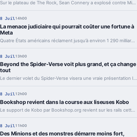
Sur le plateau de The Rock, Sean Connery a explosé contre Michael Bay après une cascade sous l’eau. Une scène tendue, révélatrice du tournage.
8 Juil
14h00
La menace judiciaire qui pourrait coûter une fortune à
Meta
Quatre États américains réclament jusqu’à environ 1 290 milliards d’euros à Meta pour les designs addictifs de Facebook et Instagram.
8 Juil
13h00
Beyond the Spider-Verse voit plus grand, et ça change
tout
Le dernier volet du Spider-Verse visera une vraie présentation IMAX, avec des scènes en 1.43:1. Un choix technique qui dit beaucoup sur ses ambitions.
8 Juil
12h00
Bookshop revient dans la course aux liseuses Kobo
Le support de Kobo par Bookshop.org revient sur les rails cette année. Bonne nouvelle pour les fans de liseuses qui veulent acheter chez les libraires indés.
8 Juil
11h00
Des Minions et des monstres démarre moins fort,