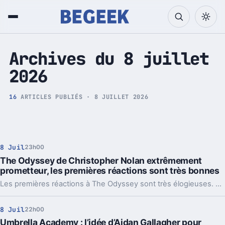
Tech et Pop culture
Archives du 8 juillet
2026
16
ARTICLES PUBLIÉS · 8 JUILLET 2026
8 Juil
23h00
The Odyssey de Christopher Nolan extrêmement
prometteur, les premières réactions sont très bonnes
Les premières réactions à The Odyssey sont très élogieuses. À onze jours de la sortie, le nouveau film de Christopher Nolan lance déjà un récit critique très favorable.
8 Juil
22h00
Umbrella Academy : l’idée d’Aidan Gallagher pour