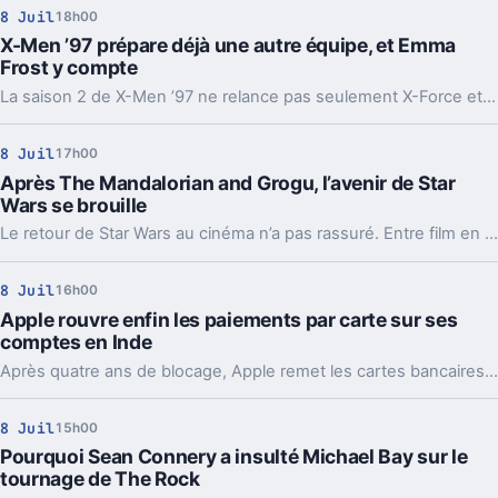
8 Juil
18h00
X-Men ’97 prépare déjà une autre équipe, et Emma
Frost y compte
La saison 2 de X-Men ’97 ne relance pas seulement X-Force et X-Factor. Elle place aussi les pièces d’une autre équipe bien connue des comics.
8 Juil
17h00
Après The Mandalorian and Grogu, l’avenir de Star
Wars se brouille
Le retour de Star Wars au cinéma n’a pas rassuré. Entre film en dessous des attentes et pipeline maigre, la franchise entre dans une zone floue.
8 Juil
16h00
Apple rouvre enfin les paiements par carte sur ses
comptes en Inde
Après quatre ans de blocage, Apple remet les cartes bancaires dans son écosystème indien. Un retour discret, mais crucial pour ses abonnements et l’App Store.
8 Juil
15h00
Pourquoi Sean Connery a insulté Michael Bay sur le
tournage de The Rock