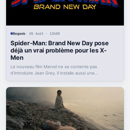
Begeek
· 05 Août · 13h00
Spider-Man: Brand New Day pose
déjà un vrai problème pour les X-
Men
Le nouveau film Marvel ne se contente pas
d’introduire Jean Grey. Il installe aussi une
technologie et un antagoniste qui sentent très fort le
Weapon X.