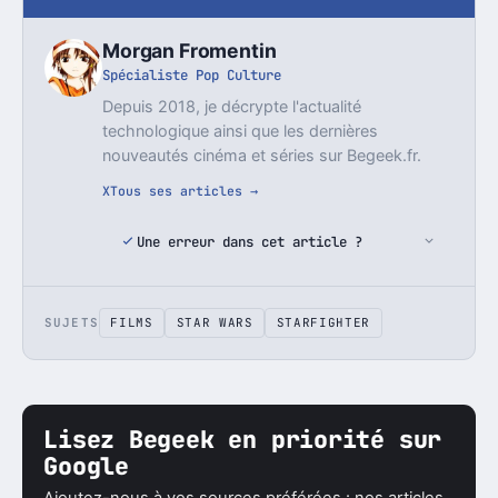
Morgan Fromentin
Spécialiste Pop Culture
Depuis 2018, je décrypte l'actualité
technologique ainsi que les dernières
nouveautés cinéma et séries sur Begeek.fr.
X
Tous ses articles →
Une erreur dans cet article ?
SUJETS
FILMS
STAR WARS
STARFIGHTER
Lisez Begeek en priorité sur
Google