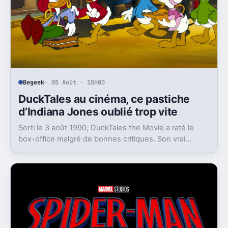
Begeek
· 05 Août · 15h00
DuckTales au cinéma, ce pastiche
d’Indiana Jones oublié trop vite
Sorti le 3 août 1990, DuckTales the Movie a raté le
box-office malgré de bonnes critiques. Son vrai
intérêt est ailleurs, dans un étonnant aller-retour avec
Indiana Jones.