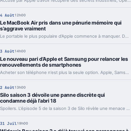
Accusé par Apple d’avoir récupéré des secrets industriels, OpenAI riposte avec des mails et des logs de chat. L’enjeu va bien au-delà du simple procès.
4 Août
12h00
Le MacBook Air pris dans une pénurie mémoire qui
s’aggrave vraiment
Le portable le plus populaire d’Apple commence à manquer. Délais vers fin août, voire septembre, et Apple cherche déjà des parades côté mémoire.
3 Août
14h00
Le nouveau pari d’Apple et Samsung pour relancer les
renouvellements de smartphones
Acheter son téléphone n’est plus la seule option. Apple, Samsung et d’autres misent sur la location pour relancer les upgrades.
2 Août
13h00
Silo saison 3 dévoile une panne discrète qui
condamne déjà l’abri 18
Spoilers. L’épisode 5 de la saison 3 de Silo révèle une menace plus grave qu’un sabotage ordinaire: dans deux ans, l’abri pourrait manquer de nourriture.
31 Juil
19h00