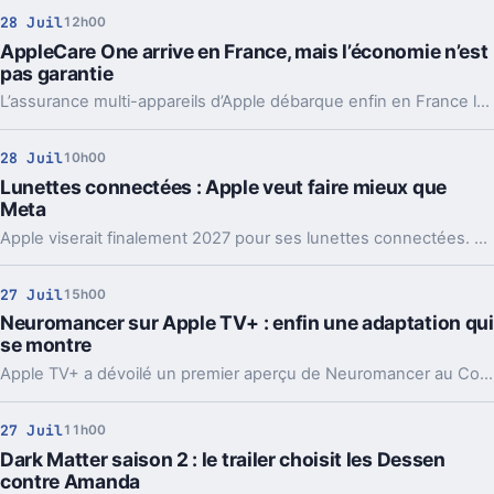
28 Juil
12h00
AppleCare One arrive en France, mais l’économie n’est
pas garantie
L’assurance multi-appareils d’Apple débarque enfin en France le 4 août. Bonne pioche sur le papier, mais pas pour tous les setups.
28 Juil
10h00
Lunettes connectées : Apple veut faire mieux que
Meta
Apple viserait finalement 2027 pour ses lunettes connectées. Le vrai défi n’est pas seulement technique, il touche de front la vie privée.
27 Juil
15h00
Neuromancer sur Apple TV+ : enfin une adaptation qui
se montre
Apple TV+ a dévoilé un premier aperçu de Neuromancer au Comic-Con. Un signal fort pour une œuvre longtemps jugée impossible à adapter.
27 Juil
11h00
Dark Matter saison 2 : le trailer choisit les Dessen
contre Amanda