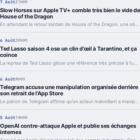
7 Août
21h00
Slow Horses sur Apple TV+ comble très bien le vide de
House of the Dragon
En attendant le retour lointain de House of the Dragon, une série d’espionnage d’Apple TV+ offre un relais inattendu, avec plusieurs visages bien connus de Westeros.
6 Août
20h00
Ted Lasso saison 4 ose un clin d’œil à Tarantino, et ça
coince
La reprise de Ted Lasso glisse une référence très précise à l’univers de Quentin Tarantino. Le détail amuse, mais il crée surtout un vrai décalage.
6 Août
8h00
Telegram accuse une manipulation organisée derrière
son retrait de l’App Store
Le patron de Telegram affirme qu’un acteur malveillant a manipulé les signalements pour faire retirer l’app par Apple. Un précédent qui inquiète vraiment.
5 Août
14h00
OpenAI contre-attaque Apple et publie ses échanges
internes