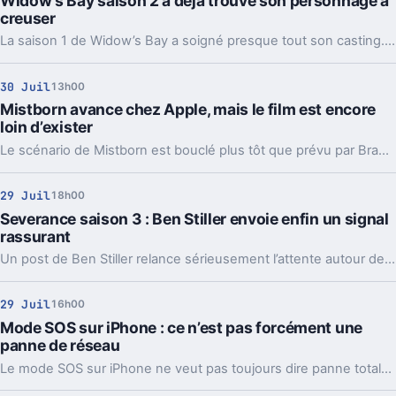
Widow’s Bay saison 2 a déjà trouvé son personnage à
creuser
La saison 1 de Widow’s Bay a soigné presque tout son casting. Un second rôle, pourtant, attend encore son vrai épisode, et la fin l’annonce déjà.
30 Juil
13h00
Mistborn avance chez Apple, mais le film est encore
loin d’exister
Le scénario de Mistborn est bouclé plus tôt que prévu par Brandon Sanderson. Une vraie étape pour Apple, mais pas encore l’annonce d’un film imminent.
29 Juil
18h00
Severance saison 3 : Ben Stiller envoie enfin un signal
rassurant
Un post de Ben Stiller relance sérieusement l’attente autour de Severance. Et il suggère surtout une chose clé pour la suite du final de la saison 2.
29 Juil
16h00
Mode SOS sur iPhone : ce n’est pas forcément une
panne de réseau
Le mode SOS sur iPhone ne veut pas toujours dire panne totale. Réseau, SIM, roaming, mises à jour, plusieurs vérifications peuvent suffire.