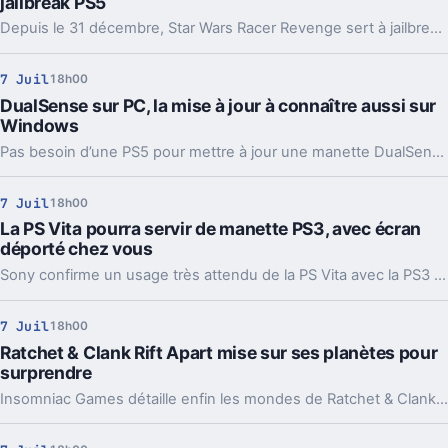
jailbreak PS5
Depuis le 31 décembre, Star Wars Racer Revenge sert à jailbreaker la PS5. Ce jeu PS4, très rare en version physique, s'arrache désormais jusqu'à 411 dollars.
7 Juil
18h00
DualSense sur PC, la mise à jour à connaître aussi sur
Windows
Pas besoin d’une PS5 pour mettre à jour une manette DualSense. Sony propose aussi un utilitaire Windows, pratique quand la console n’est pas là.
7 Juil
18h00
La PS Vita pourra servir de manette PS3, avec écran
déporté chez vous
Sony confirme un usage très attendu de la PS Vita avec la PS3 : jouer et regarder des films à distance, avec reprise des sauvegardes.
7 Juil
18h00
Ratchet & Clank Rift Apart mise sur ses planètes pour
surprendre
Insomniac Games détaille enfin les mondes de Ratchet & Clank: Rift Apart. Et la PS5 n’est pas là pour faire joli.