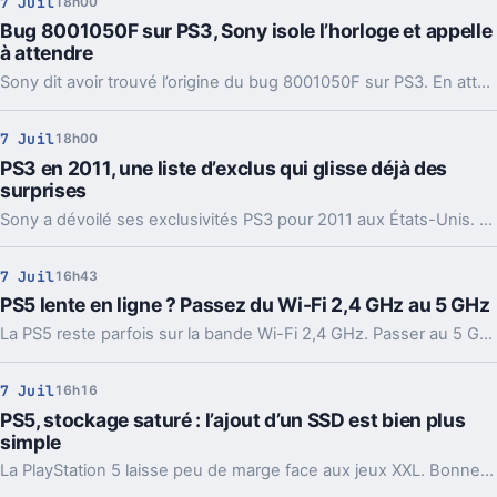
7 Juil
18h00
Bug 8001050F sur PS3, Sony isole l’horloge et appelle
à attendre
Sony dit avoir trouvé l’origine du bug 8001050F sur PS3. En attendant un correctif sous 24 heures, mieux vaut laisser certaines consoles éteintes.
7 Juil
18h00
PS3 en 2011, une liste d’exclus qui glisse déjà des
surprises
Sony a dévoilé ses exclusivités PS3 pour 2011 aux États-Unis. Et la liste réserve quelques indices utiles sur ce qui arrive, ou non.
7 Juil
16h43
PS5 lente en ligne ? Passez du Wi-Fi 2,4 GHz au 5 GHz
La PS5 reste parfois sur la bande Wi-Fi 2,4 GHz. Passer au 5 GHz améliore la vitesse et la réactivité en ligne ; l'Ethernet demeure la meilleure option.
7 Juil
16h16
PS5, stockage saturé : l’ajout d’un SSD est bien plus
simple
La PlayStation 5 laisse peu de marge face aux jeux XXL. Bonne nouvelle, son slot interne pour SSD M.2 se remplit assez facilement.