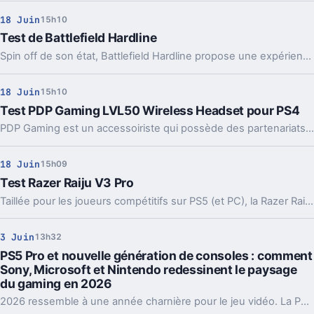
18 Juin
15h10
Test de Battlefield Hardline
Spin off de son état, Battlefield Hardline propose une expérience nouvelle qui pourrait en surprendre plus d'un.
18 Juin
15h10
Test PDP Gaming LVL50 Wireless Headset pour PS4
PDP Gaming est un accessoiriste qui possède des partenariats avec Microsoft, Nintendo et Sony ce qui est rare ! Il n'empêche que si on entend peu parler de la marque, elle propose des produits intéressants comme ce casque sans fil pour PS4 que nous avons testé.
18 Juin
15h09
Test Razer Raiju V3 Pro
Taillée pour les joueurs compétitifs sur PS5 (et PC), la Razer Raiju V3 Pro se présente comme une alternative haut de gamme aux manettes officielles. Licence PlayStation, connexion 2,4 GHz via dongle, sticks magnétiques, gâchettes réglables et quatre palettes arrière : sur le papier, tout est là pour séduire les amateurs de FPS et de jeux compétitifs… à condition d’accepter un tarif qui flirte avec les 210 €.
3 Juin
13h32
PS5 Pro et nouvelle génération de consoles : comment
Sony, Microsoft et Nintendo redessinent le paysage
du gaming en 2026
2026 ressemble à une année charnière pour le jeu vidéo. La PS5 Pro tourne à plein régime, l'écosystème Xbox Series a fini de se stabiliser, et la Switch 2 continue d'aligner les semaines record.