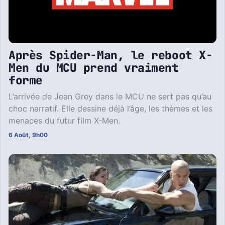
Après Spider-Man, le reboot X-
Men du MCU prend vraiment
forme
L’arrivée de Jean Grey dans le MCU ne sert pas qu’au
choc narratif. Elle dessine déjà l’âge, les thèmes et les
menaces du futur film X-Men.
6 Août, 9h00