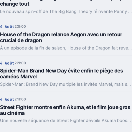
change tout
Le nouveau spin-off de The Big Bang Theory réinvente Penny en survivante anti-IA. Un simple caméo, mais pas si anodin.
4 Août
23h00
House of the Dragon relance Aegon avec un retour
crucial de dragon
À un épisode de la fin de saison, House of the Dragon fait revenir Sunfyre. Un choc qui change la guerre et prépare déjà la dernière saison.
4 Août
22h00
Spider-Man Brand New Day évite enfin le piège des
caméos Marvel
Spider-Man: Brand New Day multiplie les invités Marvel, mais sans tourner à la pub géante. C’est rare dans le MCU récent, et ça change beaucoup.
4 Août
21h00
Street Fighter montre enfin Akuma, et le film joue gros
au cinéma
Une nouvelle séquence de Street Fighter dévoile Akuma boosté face à Ryu. Au-delà du fan service, le film devra surtout prouver qu’il peut lancer une saga.