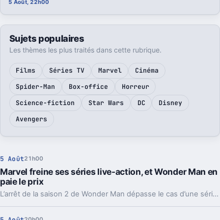
5 Août, 22h00
Sujets populaires
Les thèmes les plus traités dans cette rubrique.
Films
Séries TV
Marvel
Cinéma
Spider-Man
Box-office
Horreur
Science-fiction
Star Wars
DC
Disney
Avengers
5 Août
21h00
Marvel freine ses séries live-action, et Wonder Man en
paie le prix
L’arrêt de la saison 2 de Wonder Man dépasse le cas d’une série. Marvel réduit la voilure sur Disney+ pour éviter d’user sa machine cinéma.
5 Août
20h00