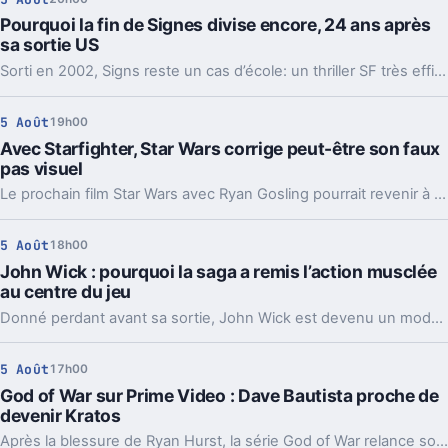
Pourquoi la fin de Signes divise encore, 24 ans après
sa sortie US
Sorti en 2002, Signs reste un cas d’école: un thriller SF très efficace dont la révélation finale continue de diviser autour de M. Night Shyamalan.
5 Août
19h00
Avec Starfighter, Star Wars corrige peut-être son faux
pas visuel
Le prochain film Star Wars avec Ryan Gosling pourrait revenir à des décors bien réels. Un détail technique, mais pas du tout anodin pour la saga.
5 Août
18h00
John Wick : pourquoi la saga a remis l’action musclée
au centre du jeu
Donné perdant avant sa sortie, John Wick est devenu un modèle pour le cinéma d’action. Et pour Keanu Reeves, ce succès tient aussi au respect du public.
5 Août
17h00
God of War sur Prime Video : Dave Bautista proche de
devenir Kratos
Après la blessure de Ryan Hurst, la série God of War relance son casting principal. Dave Bautista négocie pour reprendre Kratos et relancer le tournage.