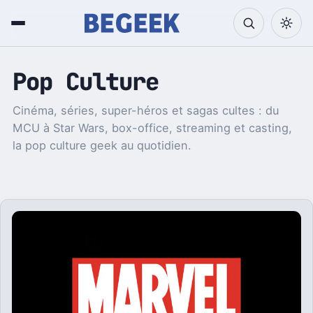
Pop Culture
Cinéma, séries, super-héros et sagas cultes : du
MCU à Star Wars, box-office, streaming et casting,
la pop culture geek au quotidien.