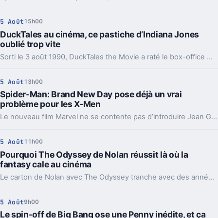
5 Août
15h00
DuckTales au cinéma, ce pastiche d’Indiana Jones
oublié trop vite
Sorti le 3 août 1990, DuckTales the Movie a raté le box-office malgré de bonnes critiques. Son vrai intérêt est ailleurs, dans un étonnant aller-retour avec Indiana Jones.
5 Août
13h00
Spider-Man: Brand New Day pose déjà un vrai
problème pour les X-Men
Le nouveau film Marvel ne se contente pas d’introduire Jean Grey. Il installe aussi une technologie et un antagoniste qui sentent très fort le Weapon X.
5 Août
11h00
Pourquoi The Odyssey de Nolan réussit là où la
fantasy cale au cinéma
Le carton de Nolan avec The Odyssey tranche avec des années d'échecs pour la fantasy épique. La vraie différence tient moins au casting qu'à la mise en scène.
5 Août
9h00
Le spin-off de Big Bang ose une Penny inédite, et ça