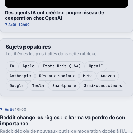
Des agents IA ont créé leur propre réseau de
coopération chez OpenAI
7 Août, 12h00
Sujets populaires
Les thèmes les plus traités dans cette rubrique.
IA
Apple
États-Unis (USA)
OpenAI
Anthropic
Réseaux sociaux
Meta
Amazon
Google
Tesla
Smartphone
Semi-conducteurs
7 Août
10h00
Reddit change les règles : le karma va perdre de son
importance
Reddit déploie de nouveaux outils de modération dopés à l’IA. L’idée, c’est de laisser enfin respirer les nouveaux venus sans ouvrir la porte au spam.