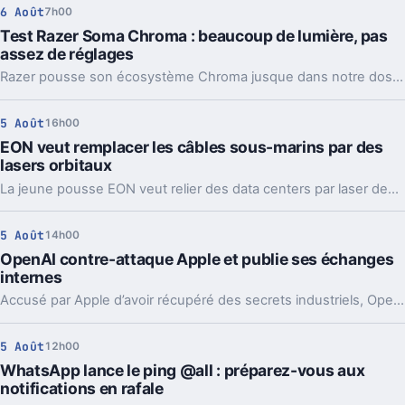
6 Août
7h00
Test Razer Soma Chroma : beaucoup de lumière, pas
assez de réglages
Razer pousse son écosystème Chroma jusque dans notre dos avec la Soma Chroma, une chaise gaming bardée de RGB et proposée à 529,99 euros. Spectaculaire dans un setup, confortable au quotidien, elle nous laisse pourtant un sentiment mitigé face à une ergonomie étonnamment peu personnalisable à ce niveau de prix.
5 Août
16h00
EON veut remplacer les câbles sous-marins par des
lasers orbitaux
La jeune pousse EON veut relier des data centers par laser depuis l’orbite. Une idée très ambitieuse, portée par l’explosion des besoins en IA.
5 Août
14h00
OpenAI contre-attaque Apple et publie ses échanges
internes
Accusé par Apple d’avoir récupéré des secrets industriels, OpenAI riposte avec des mails et des logs de chat. L’enjeu va bien au-delà du simple procès.
5 Août
12h00
WhatsApp lance le ping @all : préparez-vous aux
notifications en rafale