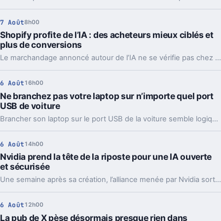
7 Août
8h00
Shopify profite de l’IA : des acheteurs mieux ciblés et
plus de conversions
Le marchandage annoncé autour de l’IA ne se vérifie pas chez Shopify. La plateforme dit voir tripler le trafic et les commandes venus des assistants.
6 Août
16h00
Ne branchez pas votre laptop sur n’importe quel port
USB de voiture
Brancher son laptop sur le port USB de la voiture semble logique. En pratique, la puissance manque souvent, sauf rares exceptions bien identifiées.
6 Août
14h00
Nvidia prend la tête de la riposte pour une IA ouverte
et sécurisée
Une semaine après sa création, l’alliance menée par Nvidia sort déjà des propositions concrètes pour sécuriser l’IA ouverte. Et ce timing compte.
6 Août
12h00
La pub de X pèse désormais presque rien dans