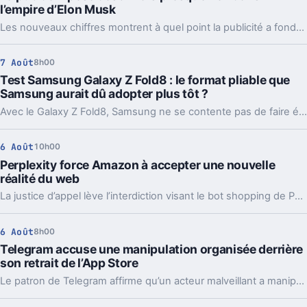
l’empire d’Elon Musk
Les nouveaux chiffres montrent à quel point la publicité a fondu sur X depuis 2022. Et même en légère hausse sur un trimestre, elle pèse peu dans l’ensemble.
7 Août
8h00
Test Samsung Galaxy Z Fold8 : le format pliable que
Samsung aurait dû adopter plus tôt ?
Avec le Galaxy Z Fold8, Samsung ne se contente pas de faire évoluer son smartphone pliable : il change complètement sa philosophie avec un appareil plus court, plus large et étonnamment compact. Un choix qui fonctionne particulièrement bien au quotidien, même si les concessions faites sur la photo et l’autonomie sont difficiles à ignorer sur un smartphone vendu à partir de 1 999 euros.
6 Août
10h00
Perplexity force Amazon à accepter une nouvelle
réalité du web
La justice d’appel lève l’interdiction visant le bot shopping de Perplexity sur Amazon. Une victoire nette, mais loin d’être la fin du match.
6 Août
8h00
Telegram accuse une manipulation organisée derrière
son retrait de l’App Store
Le patron de Telegram affirme qu’un acteur malveillant a manipulé les signalements pour faire retirer l’app par Apple. Un précédent qui inquiète vraiment.