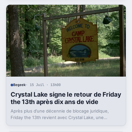
Begeek
· 15 Juil · 13h00
Crystal Lake signe le retour de Friday
the 13th après dix ans de vide
Après plus d’une décennie de blocage juridique,
Friday the 13th revient avec Crystal Lake, une
préquelle TV dont le premier teaser pose déjà le
décor.