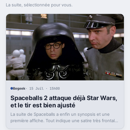
La suite, sélectionnée pour vous.
Begeek
· 15 Juil · 15h00
Spaceballs 2 attaque déjà Star Wars,
et le tir est bien ajusté
La suite de Spaceballs a enfin un synopsis et une
première affiche. Tout indique une satire très frontale
de Star Wars version Disney.