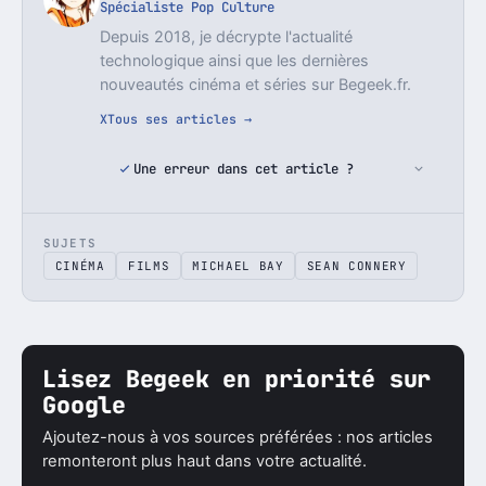
Spécialiste Pop Culture
Depuis 2018, je décrypte l'actualité
technologique ainsi que les dernières
nouveautés cinéma et séries sur Begeek.fr.
X
Tous ses articles →
Une erreur dans cet article ?
SUJETS
CINÉMA
FILMS
MICHAEL BAY
SEAN CONNERY
Lisez Begeek en priorité sur
Google
Ajoutez-nous à vos sources préférées : nos articles
remonteront plus haut dans votre actualité.