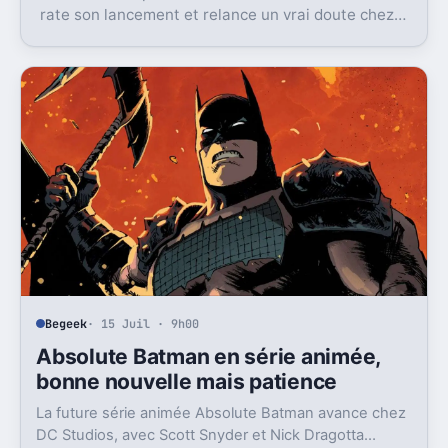
rate son lancement et relance un vrai doute chez
Disney sur une formule longtemps rentable.
Begeek
· 15 Juil · 9h00
Absolute Batman en série animée,
bonne nouvelle mais patience
La future série animée Absolute Batman avance chez
DC Studios, avec Scott Snyder et Nick Dragotta