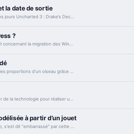
 la date de sortie
Après un premier teaser présenté il y a quelques jours Uncharted 3 : Drake’s Deception, se dévoile dans une bande-annonce, le making of de celle-ci et quelques images.
ress ?
Microsoft et Automattic ont signé un partenariat concernant la migration des Windows Live Spaces sur la plateforme WordPress en septembre dernier.
ndé
Avitron est un oiseau radiocommandé, il garde les proportions d'un oiseau grâce à un mécanisme ultra compact (17 cm pour une envergure de 33 cm et un poids de 8,35 g).
L’objectif de départ est simple : réunir le meilleur de la technologie pour réaliser un drone aux performances optimales : le premier oiseau radiocommandé aux performances équivalentes à celles d’un avion en plein air utilisable par tous.
élisée à partir d’un jouet
Kazunori Yamauchi, le créateur de Gran Turismo, s'est dit "embarrassé" par cette histoire sur son Twitter, expliquant qu'il s'agissait là de "restes" de modélisation d'un ancien modèle, emprunté à la collection AUTOart.