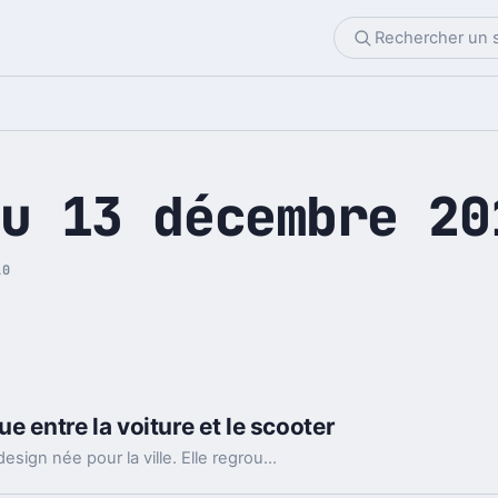
u 13 décembre 20
10
ue entre la voiture et le scooter
La Renault Twizy est une voiture électrique au design née pour la ville. Elle regroupe les caractéristiques d'un scooter dans un véhicule à quatre roues.