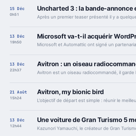
Uncharted 3 : la bande-annonce et
15 Déc
0h51
Microsoft va-t-il acquérir WordP
13 Déc
19h50
Avitron : un oiseau radiocomma
13 Déc
22h37
Avitron, my bionic bird
21 Août
15h24
Une voiture de Gran Turismo 5 mod
13 Déc
12h44