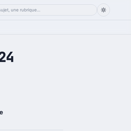
24
re