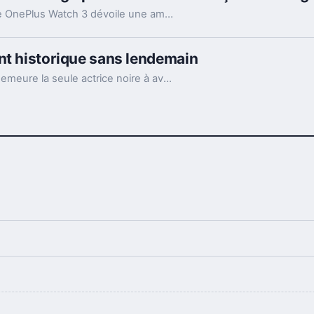
Une révélation sur la fuite concernant la montre OnePlus Watch 3 dévoile une amélioration majeure de son design, introduisant une nouvelle manière innovante de naviguer sur l'appareil.
nt historique sans lendemain
Vingt ans après avoir fait l’histoire, Halle Berry demeure la seule actrice noire à avoir remporté l’Oscar de la meilleure actrice.