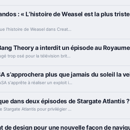
 : « L’histoire de Weasel est la plus triste 
James Gunn, réalisateur de renom, confesse que l'histoire de Weasel dans Creature Commandos est la chose la plus triste qu'il ait jamais écrite, révélant ainsi une dimension émotionnelle surprenante de ce personnage.
 Bang Theory a interdit un épisode au Royaum
Le moment BDSM de Leonard et Penny a été jugé trop osé pour la télévision britannique.
A s’approchera plus que jamais du soleil la vei
Le soir de Noël, la sonde solaire Parker de la NASA s'apprête à réaliser un exploit inédit en s'approchant plus près du soleil que jamais auparavant.
 que dans deux épisodes de Stargate Atlantis ?
L'acteur américain Robert Patrick a quitté la série Stargate Atlantis pour privilégier sa vie de famille à Los Angeles, loin du tournage à Vancouver.
 de design pour une nouvelle façon de navig