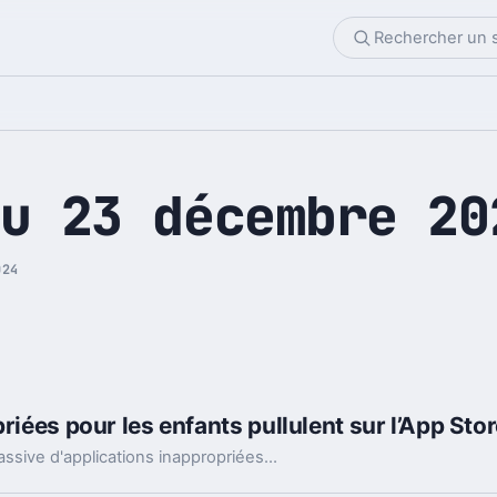
u 23 décembre 20
024
riées pour les enfants pullulent sur l’App Sto
Un rapport met en garde contre la présence massive d'applications inappropriées, classées comme sûres pour les jeunes enfants, au sein de l'App Store.