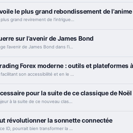
voile le plus grand rebondissement de l’anime
Le teaser de la saison 2 de Dandadan révèle le plus grand revirement de l'intrigue de l'anime, bouleversant les attentes des fans.
erre sur l’avenir de James Bond
Le clash entre Amazon et Barbara Broccoli plonge l’avenir de James Bond dans l’incertitude, le géant du streaming cherchant à imposer sa vision de l'espion britannique.
 trading Forex moderne : outils et plateformes 
La technologie a transformé le forex trading en facilitant son accessibilité et en le rendant plus efficace. Les traders individuels disposent aujourd’hui d’une panoplie d’outils technologiques, allant des applications mobiles aux algorithmes sophistiqués d’intelligence artificielle.
essaire pour la suite de ce classique de Noël
Il est nécessaire d'apporter un changement majeur à la suite de ce nouveau classique culte de Noël pour continuer à captiver les spectateurs.
eut révolutionner la sonnette connectée
La sonnette connectée d'Apple, équipée de Face ID, pourrait bien transformer la manière dont nous ouvrons nos portes, avec une solution à la fois pratique et sécurisée.