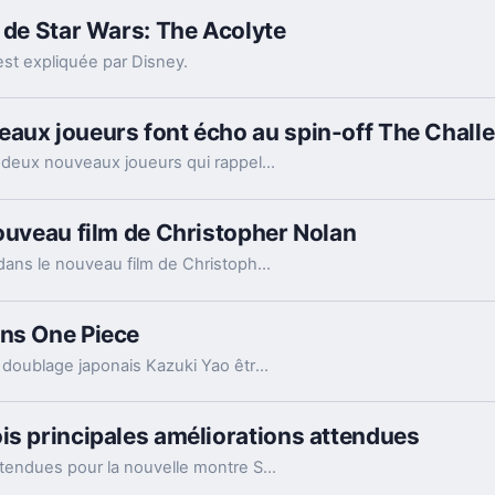
n de Star Wars: The Acolyte
est expliquée par Disney.
eaux joueurs font écho au spin-off The Chall
La saison 2 de Squid Game sur Netflix introduit deux nouveaux joueurs qui rappellent les participants de la réalité de la série phénomène.
nouveau film de Christopher Nolan
Bien que Tom Holland ait été choisi pour jouer dans le nouveau film de Christopher Nolan, l'acteur avoue qu'il est toujours dans l'ignorance totale concernant les détails du projet.
ans One Piece
La série animée One Piece voit le comédien de doublage japonais Kazuki Yao être remplacé Subaru Kimura.
is principales améliorations attendues
Découvrez les trois principales améliorations attendues pour la nouvelle montre Samsung Galaxy Watch 8 selon les rumeurs les plus récentes.