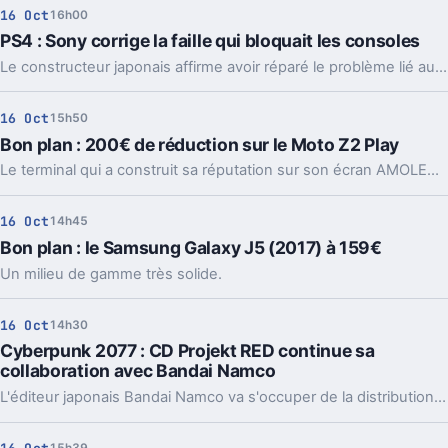
16 Oct
16h00
PS4 : Sony corrige la faille qui bloquait les consoles
Le constructeur japonais affirme avoir réparé le problème lié au message malicieux contenant des caractères spéciaux qui faisait planter certaines PS4.
16 Oct
15h50
Bon plan : 200€ de réduction sur le Moto Z2 Play
Le terminal qui a construit sa réputation sur son écran AMOLED et les Moto Mods passe à 199€.
16 Oct
14h45
Bon plan : le Samsung Galaxy J5 (2017) à 159€
Un milieu de gamme très solide.
16 Oct
14h30
Cyberpunk 2077 : CD Projekt RED continue sa
collaboration avec Bandai Namco
L'éditeur japonais Bandai Namco va s'occuper de la distribution de Cyberpunk 2077 dans 24 pays européens.