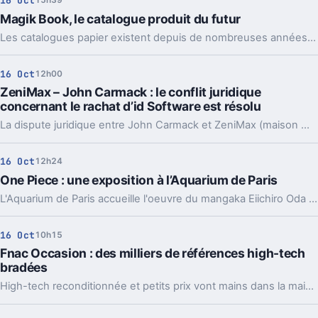
16 Oct
15h39
Magik Book, le catalogue produit du futur
Les catalogues papier existent depuis de nombreuses années mais aujourd'hui, dans une démarche plus respectueuse de l'environnement et avec les technologies modernes, des solutions existent. Voici le Magik Book.
16 Oct
12h00
ZeniMax – John Carmack : le conflit juridique
concernant le rachat d’id Software est résolu
La dispute juridique entre John Carmack et ZeniMax (maison mère de Bethesda) est désormais de l'histoire ancienne.
16 Oct
12h24
One Piece : une exposition à l’Aquarium de Paris
L'Aquarium de Paris accueille l'oeuvre du mangaka Eiichiro Oda afin de mettre en avant les liens forts avec la culture nippone et l'univers marin.
16 Oct
10h15
Fnac Occasion : des milliers de références high-tech
bradées
High-tech reconditionnée et petits prix vont mains dans la main jusqu'au 22 octobre.