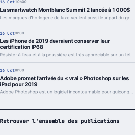
16 Oct
10h00
La smartwatch Montblanc Summit 2 lancée à 1 000$
Les marques d'horlogerie de luxe veulent aussi leur part du gros gâteau des smartwatches. Certaines sont déjà bien implantées. Montblanc dévoile aujourd'hui sa Montblanc Summit 2.
16 Oct
9h00
Les iPhone de 2019 devraient conserver leur
certification IP68
Résister à l'eau et à la poussière est très appréciable sur un téléphone aujourd'hui. La certification IP68, notamment, est un critère de sélection pour certains. Et les iPhone de l'année prochain devraient conserver la leur.
16 Oct
8h00
Adobe promet l’arrivée du « vrai » Photoshop sur les
iPad pour 2019
Adobe Photoshop est un logiciel incontournable pour quiconque fait de l'édition photo. Et c'est un logiciel qui aurait toute latitude sur l'iPad. Il n'est malheureusement pas encore vraiment présent sur la tablette d'Apple. Mais c'est pour bientôt !
Retrouver l'ensemble des publications