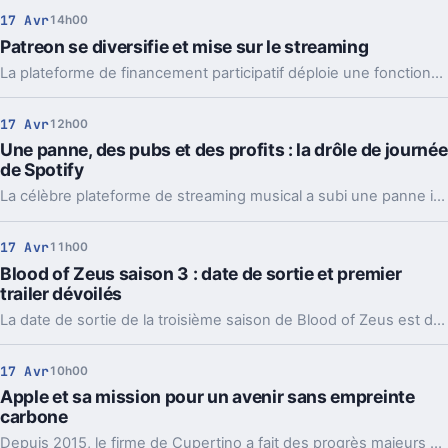
17 Avr
14h00
Patreon se diversifie et mise sur le streaming
La plateforme de financement participatif déploie une fonctionnalité de livestreaming pour permettre à ses créateurs d’interagir en direct avec leur communauté.
17 Avr
12h00
Une panne, des pubs et des profits : la drôle de journée
de Spotify
La célèbre plateforme de streaming musical a subi une panne inattendue, laissant ses utilisateurs sans musique pendant plusieurs heures.
17 Avr
11h00
Blood of Zeus saison 3 : date de sortie et premier
trailer dévoilés
La date de sortie de la troisième saison de Blood of Zeus est dévoilée avec une bande annonce.
17 Avr
10h00
Apple et sa mission pour un avenir sans empreinte
carbone
Depuis 2015, le firme de Cupertino a fait des progrès majeurs dans la réduction de ses émissions de carbone, visant à atteindre la neutralité carbone d'ici 2030.