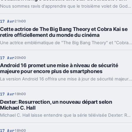
Nous sommes ravis d'apprendre que le troisième volet de Godzilla contre Kong accueillera un acteur très apprécié de Jurassic Park, ajoutant ainsi une nouvelle dimension à cette saga épique.
17 Avr
21h00
Cette actrice de The Big Bang Theory et Cobra Kai se
retire officiellement du monde du cinéma
Une actrice emblématique de "The Big Bang Theory" et "Cobra Kai" annonce officiellement qu'il met un terme à sa carrière d'acteur.
17 Avr
20h00
Android 16 promet une mise à niveau de sécurité
majeure pour encore plus de smartphones
La version Android 16 offrira une mise à jour de sécurité majeure pour encore plus de téléphones mobiles.
17 Avr
19h00
Dexter: Resurrection, un nouveau départ selon
Michael C. Hall
Michael C. Hall laisse entendre que la série télévisée Dexter: Resurrection marque un tout nouveau début pour la franchise.
17 Avr
18h00