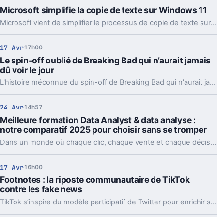
Microsoft simplifie la copie de texte sur Windows 11
Microsoft vient de simplifier le processus de copie de texte sur Windows 11 : découvrez comment faire en quelques étapes simples.
17 Avr
17h00
Le spin-off oublié de Breaking Bad qui n’aurait jamais
dû voir le jour
L'histoire méconnue du spin-off de Breaking Bad qui n'aurait jamais dû voir le jour.
24 Avr
14h57
Meilleure formation Data Analyst & data analyse :
notre comparatif 2025 pour choisir sans se tromper
Dans un monde où chaque clic, chaque vente et chaque décision laissent une trace numérique, la donnée est devenue un actif stratégique. Les entreprises ne cherchent plus simplement à collecter des données, elles veulent les comprendre, les exploiter… et surtout en tirer des décisions concrètes. Et c’est là qu’intervient le Data Analyst.
17 Avr
16h00
Footnotes : la riposte communautaire de TikTok
contre les fake news
TikTok s’inspire du modèle participatif de Twitter pour enrichir ses outils de vérification et de modération.