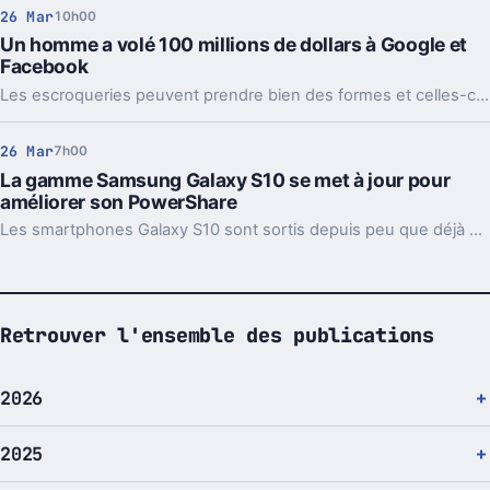
26 Mar
10h00
Un homme a volé 100 millions de dollars à Google et
Facebook
Les escroqueries peuvent prendre bien des formes et celles-ci ne ciblent pas uniquement les petits particuliers. Certains n'hésitent pas à s'attaquer à de très gros poissons.
26 Mar
7h00
La gamme Samsung Galaxy S10 se met à jour pour
améliorer son PowerShare
Les smartphones Galaxy S10 sont sortis depuis peu que déjà Samsung leur propose une mise à jour. Celle-ci vise notamment à améliorer les performances de la fonctionnalité PowerShare.
Retrouver l'ensemble des publications
2026
2025